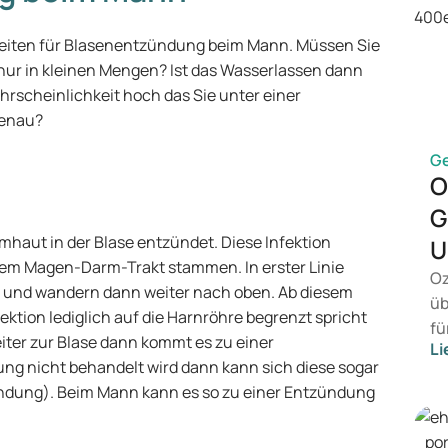
eiten für Blasenentzündung beim Mann. Müssen Sie
 nur in kleinen Mengen? Ist das Wasserlassen dann
ahrscheinlichkeit hoch das Sie unter einer
genau?
G
O
G
mhaut in der Blase entzündet. Diese Infektion
U
 dem Magen-Darm-Trakt stammen. In erster Linie
Oz
e und wandern dann weiter nach oben. Ab diesem
üb
ektion lediglich auf die Harnröhre begrenzt spricht
fü
eiter zur Blase dann kommt es zu einer
Li
vo
g nicht behandelt wird dann kann sich diese sogar
Ge
ndung). Beim Mann kann es so zu einer Entzündung
Me
Be