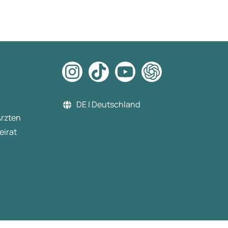
DE | Deutschland
Ärzten
eirat