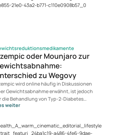
ewichtsreduktionsmedikamente
zempic oder Mounjaro zur
ewichtsabnahme:
nterschied zu Wegovy
empic wird online häufig in Diskussionen
er Gewichtsabnahme erwähnt, ist jedoch
r die Behandlung von Typ-2-Diabetes
es weiter
rgesehen. Suchen Sie eine Therapie zur
wichtskontrolle, kommen eher
dikamente wie Mounjaro und Wegovy in
tracht. Welche Behandlung für Sie geeignet