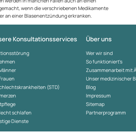
en werden in manchen Fällen auch an einen
n gemacht, wenn die verschriebenen Medikamente
eder an einer Blasenentzündung erkranken.
ere Konsultationsservices
Über uns
ktionsstörung
Wer wir sind
ehmen
So funktioniert's
 Männer
Zusammenarbeit mit 
 Frauen
Unser medizinischer B
chlechtskrankheiten (STD)
Blog
merzen
Impressum
tpflege
Sitemap
lecht schlafen
Partnerprogramm
tige Dienste