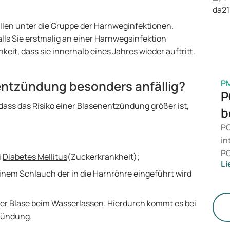
is
Ge
llen unter die Gruppe der Harnweginfektionen.
M
alls Sie erstmalig an einer Harnwegsinfektion
it, dass sie innerhalb eines Jahres wieder auftritt.
nentzündung besonders anfällig?
P
P
, dass das Risiko einer Blasenentzündung größer ist,
b
PC
in
PC
i
Diabetes Mellitus
(Zuckerkrankheit);
Li
da
inem Schlauch der in die Harnröhre eingeführt wird
zu
me
er Blase beim Wasserlassen. Hierdurch kommt es bei
un
zündung.