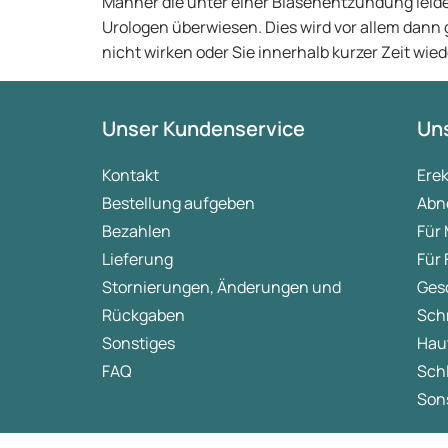
Männer die unter einer Blasenentzündung leid
Urologen überwiesen. Dies wird vor allem dan
nicht wirken oder Sie innerhalb kurzer Zeit wi
Unser Kundenservice
Uns
Kontakt
Ere
Bestellung aufgeben
Abn
Bezahlen
Für
Lieferung
Für
Stornierungen, Änderungen und
Ges
Rückgaben
Sch
Sonstiges
Hau
FAQ
Sch
Sons