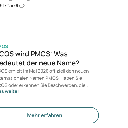
t, entscheidet ein Arzt auf Grundlage Ihrer
sundheit, Ihres BMI und Ihres
edikamentenkonsums.
MOS
COS wird PMOS: Was
edeutet der neue Name?
OS erhielt im Mai 2026 offiziell den neuen
ternationalen Namen PMOS. Haben Sie
OS oder erkennen Sie Beschwerden, die
es weiter
zu passen? Medizinisch ändert sich
nächst nichts. Der neue Begriff legt jedoch
hr Gewicht auf Hormone, den Stoffwechsel
d die Funktion der Eierstöcke.
Mehr erfahren