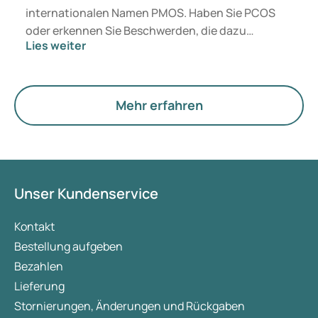
internationalen Namen PMOS. Haben Sie PCOS
oder erkennen Sie Beschwerden, die dazu
Lies weiter
passen? Medizinisch ändert sich zunächst nichts.
Der neue Begriff legt jedoch mehr Gewicht auf
Hormone, den Stoffwechsel und die Funktion der
Eierstöcke.
Mehr erfahren
Unser Kundenservice
Kontakt
Bestellung aufgeben
Bezahlen
Lieferung
Stornierungen, Änderungen und Rückgaben