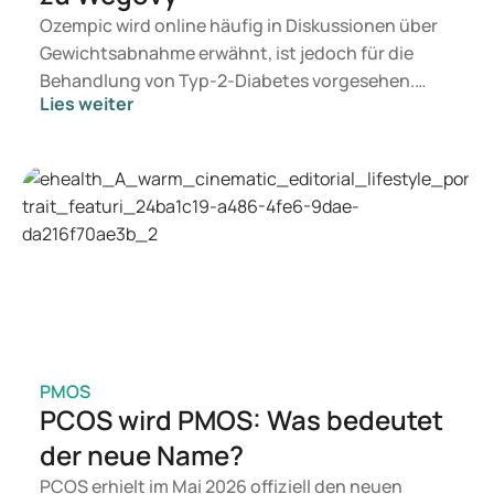
Ozempic wird online häufig in Diskussionen über
Gewichtsabnahme erwähnt, ist jedoch für die
Behandlung von Typ-2-Diabetes vorgesehen.
Lies weiter
Suchen Sie eine Therapie zur Gewichtskontrolle,
kommen eher Medikamente wie Mounjaro und
Wegovy in Betracht. Welche Behandlung für Sie
geeignet ist, entscheidet ein Arzt auf Grundlage
Ihrer Gesundheit, Ihres BMI und Ihres
Medikamentenkonsums.
PMOS
PCOS wird PMOS: Was bedeutet
der neue Name?
PCOS erhielt im Mai 2026 offiziell den neuen