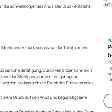
is
f die Schwellkörper des Anus. Der Druck entsteht
Ge
M
P
P
 Stuhlgang zu hart, sodass auf der Toilette mehr
b
PC
in
körperliche Betätigung. Durch viel Sitzen kann sich
PC
 kann der Stuhlgang durch nicht genügend
Li
da
er werden, sodass sich der Druck des Pressens beim
zu
me
ht mehr Druck auf den Anus und begünstigt eine
un
 desto mehr Druck entsteht auf den Magen, den Darm