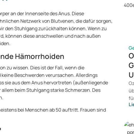
per an der Innenseite des Anus. Diese
lichen Netzwerk von Blutvenen, die dafür sorgen,
 wir den Stuhlgang zurückhalten können. Wenn zu
ird, können diese anschwellen und nach außen
iden.
G
O
ende Hämorrhoiden
G
zu wissen. Dies ist der Fall, wenn die
U
 keine Beschwerden verursachen. Allerdings
s sie aus dem Anus hervortreten (außenliegende
Oz
 allem beim Stuhlgang starke Schmerzen. Des
üb
n.
fü
Li
vo
eistens bei Menschen ab 50 auftritt. Frauen sind
Ge
Me
Be
?