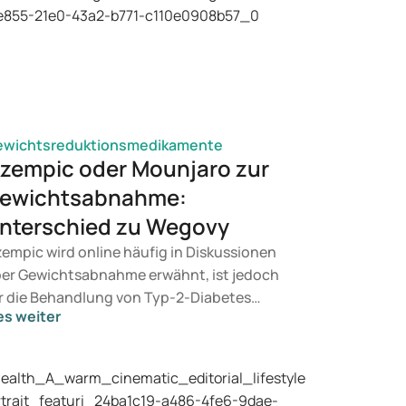
ewichtsreduktionsmedikamente
zempic oder Mounjaro zur
ewichtsabnahme:
nterschied zu Wegovy
empic wird online häufig in Diskussionen
er Gewichtsabnahme erwähnt, ist jedoch
r die Behandlung von Typ-2-Diabetes
es weiter
rgesehen. Suchen Sie eine Therapie zur
wichtskontrolle, kommen eher
dikamente wie Mounjaro und Wegovy in
tracht. Welche Behandlung für Sie geeignet