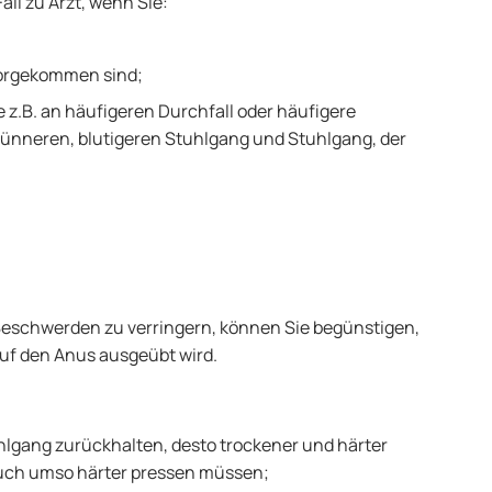
all zu Arzt, wenn Sie:
vorgekommen sind;
e z.B. an häufigeren Durchfall oder häufigere
dünneren, blutigeren Stuhlgang und Stuhlgang, der
 Beschwerden zu verringern, können Sie begünstigen,
auf den Anus ausgeübt wird.
uhlgang zurückhalten, desto trockener und härter
such umso härter pressen müssen;