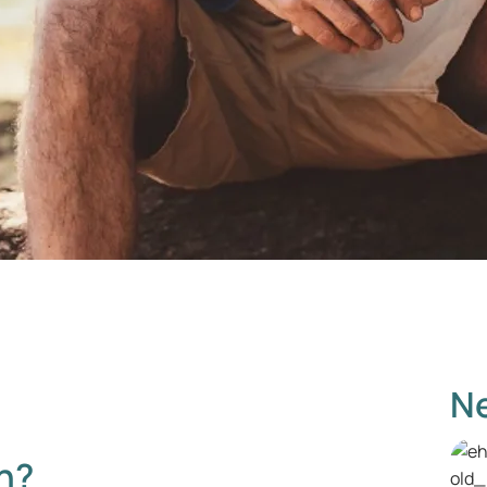
Ne
n?