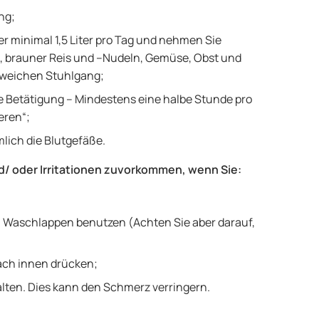
ng;
r minimal 1,5 Liter pro Tag und nehmen Sie
ot, brauner Reis und –Nudeln, Gemüse, Obst und
n weichen Stuhlgang;
he Betätigung – Mindestens eine halbe Stunde pro
eren“;
mlich die Blutgefäße.
/ oder Irritationen zuvorkommen, wenn Sie:
n Waschlappen benutzen (Achten Sie aber darauf,
ach innen drücken;
alten. Dies kann den Schmerz verringern.