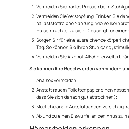
Vermeiden Sie hartes Pressen beim Stuhlga
Vermeiden Sie Verstopfung. Trinken Sie dahe
ballaststoffreiche Nahrung, wie Vollkornbr
Hülsenfrüchte, zu sich. Dies sorgt für eine
Sorgen Sir für eine ausreichende körperlic
Tag. So können Sie Ihren Stuhlgang „stimuli
Vermeiden Sie Alkohol. Alkohol erweitert nä
Sie können Ihre Beschwerden vermindern und
Analsex vermeiden;
Anstatt rauem Toilettenpapier einen nasse
dass Sie sich danach gut abtrocknen);
Mögliche anale Ausstülpungen vorsichtig n
Ab und zu einen Eiswürfel an den Anus zu h
Hämorrhoiden erkennen