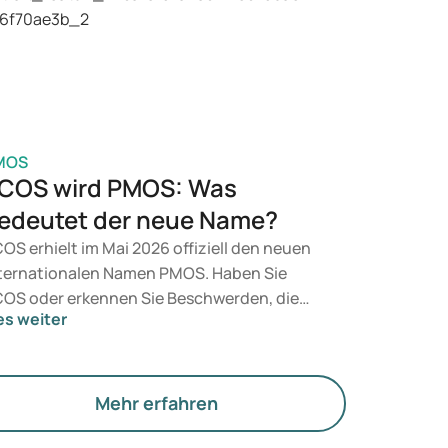
t, entscheidet ein Arzt auf Grundlage Ihrer
sundheit, Ihres BMI und Ihres
edikamentenkonsums.
MOS
COS wird PMOS: Was
edeutet der neue Name?
OS erhielt im Mai 2026 offiziell den neuen
ternationalen Namen PMOS. Haben Sie
OS oder erkennen Sie Beschwerden, die
es weiter
zu passen? Medizinisch ändert sich
nächst nichts. Der neue Begriff legt jedoch
hr Gewicht auf Hormone, den Stoffwechsel
d die Funktion der Eierstöcke.
Mehr erfahren