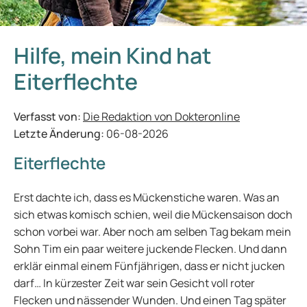
Hilfe, mein Kind hat
Eiterflechte
Verfasst von:
Die Redaktion von Dokteronline
Letzte Änderung:
06-08-2026
Eiterflechte
Erst dachte ich, dass es Mückenstiche waren. Was an
sich etwas komisch schien, weil die Mückensaison doch
schon vorbei war. Aber noch am selben Tag bekam mein
Sohn Tim ein paar weitere juckende Flecken. Und dann
erklär einmal einem Fünfjährigen, dass er nicht jucken
darf… In kürzester Zeit war sein Gesicht voll roter
Flecken und nässender Wunden. Und einen Tag später