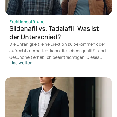
Erektionsstörung
Sildenafil vs. Tadalafil: Was ist
der Unterschied?
Die Unfähigkeit, eine Erektion zu bekommen oder
aufrechtzuerhalten, kann die Lebensqualität und
Gesundheit erheblich beeinträchtigen. Dieses
Lies weiter
Problem kann sowohl physische als auch
psychische Ursachen haben. Manchmal gelingt es
einem Mann nicht, eine Erektion zu bekommen,
ohne dass dies sofort zu Problemen führt. Wenn
dies jedoch häufiger vorkommt, kann es
Beschwerden verursachen. Dies kann
möglicherweise Stress auslösen, der wiederum die
Erektionsprobleme verschlimmert.
Glücklicherweise gibt es Behandlungen, die helfen