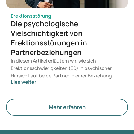
können, wie Sildenafil und Tadalafil. In diesem
Artikel erklären wir, was diese Medikamente sind
Erektionsstörung
und worin sie sich unterscheiden.
Die psychologische
Vielschichtigkeit von
Erektionsstörungen in
Partnerbeziehungen
In diesem Artikel erläutern wir, wie sich
Erektionsschwierigkeiten (ED) in psychischer
Hinsicht auf beide Partner in einer Beziehung
Lies weiter
auswirken. Wenn die sexuelle Intimität durch
Erektionsstörungen beeinflusst wird, hat dies
auch einen Impact auf Beziehungen, die auf
Verbindlichkeit, Kommunikation, Ehrlichkeit,
Mehr erfahren
Verantwortung und Vertrauen beruhen. Lesen Sie
weiter und erfahren Sie, wie Sie diese
Herausforderungen gemeinsam bewältigen.