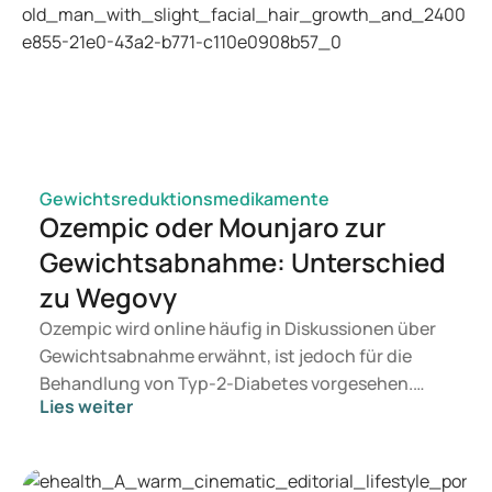
Gewichtsreduktionsmedikamente
Ozempic oder Mounjaro zur
Gewichtsabnahme: Unterschied
zu Wegovy
Ozempic wird online häufig in Diskussionen über
Gewichtsabnahme erwähnt, ist jedoch für die
Behandlung von Typ-2-Diabetes vorgesehen.
Lies weiter
Suchen Sie eine Therapie zur Gewichtskontrolle,
kommen eher Medikamente wie Mounjaro und
Wegovy in Betracht. Welche Behandlung für Sie