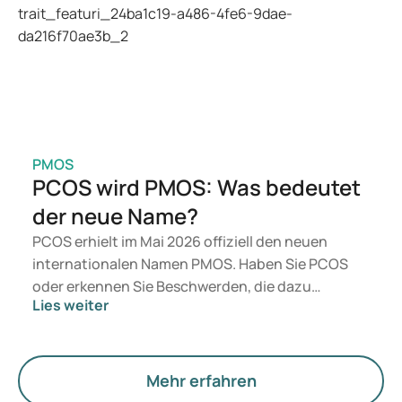
geeignet ist, entscheidet ein Arzt auf Grundlage
Ihrer Gesundheit, Ihres BMI und Ihres
Medikamentenkonsums.
PMOS
PCOS wird PMOS: Was bedeutet
der neue Name?
PCOS erhielt im Mai 2026 offiziell den neuen
internationalen Namen PMOS. Haben Sie PCOS
oder erkennen Sie Beschwerden, die dazu
Lies weiter
passen? Medizinisch ändert sich zunächst nichts.
Der neue Begriff legt jedoch mehr Gewicht auf
Hormone, den Stoffwechsel und die Funktion der
Eierstöcke.
Mehr erfahren