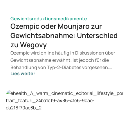
Gewichtsreduktionsmedikamente
Ozempic oder Mounjaro zur
Gewichtsabnahme: Unterschied
zu Wegovy
Ozempic wird online häufig in Diskussionen über
Gewichtsabnahme erwähnt, ist jedoch für die
Behandlung von Typ-2-Diabetes vorgesehen.
Lies weiter
Suchen Sie eine Therapie zur Gewichtskontrolle,
kommen eher Medikamente wie Mounjaro und
Wegovy in Betracht. Welche Behandlung für Sie
geeignet ist, entscheidet ein Arzt auf Grundlage
Ihrer Gesundheit, Ihres BMI und Ihres
Medikamentenkonsums.