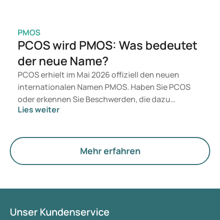
PMOS
PCOS wird PMOS: Was bedeutet
der neue Name?
PCOS erhielt im Mai 2026 offiziell den neuen
internationalen Namen PMOS. Haben Sie PCOS
oder erkennen Sie Beschwerden, die dazu
Lies weiter
passen? Medizinisch ändert sich zunächst nichts.
Der neue Begriff legt jedoch mehr Gewicht auf
Hormone, den Stoffwechsel und die Funktion der
Eierstöcke.
Mehr erfahren
Unser Kundenservice