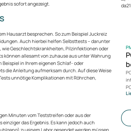
is
gebnis sofort angezeigt.
Ge
s
M
hrem Hausarzt besprechen. So zum Beispiel Juckreiz
dungen. Auch hierbei helfen Selbsttests – darunter
P
 wie Geschlechtskrankheiten, Pilzinfektionen oder
P
ts können allesamt von zuhause aus unter Wahrung
b
 Beispiel in Ihrem eigenen Schlaf- oder
ts die Anleitung aufmerksam durch. Auf diese Weise
PC
ests unnötige Komplikationen mit Röhrchen,
in
PC
Li
da
zu
me
nigen Minuten vom Teststreifen oder aus der
un
ls einziger das Ergebnis. Es kann jedoch auch
Stuhlgang) zu einem Labor gesendet werden müssen.