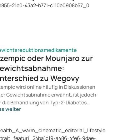
ewichtsreduktionsmedikamente
zempic oder Mounjaro zur
ewichtsabnahme:
nterschied zu Wegovy
empic wird online häufig in Diskussionen
er Gewichtsabnahme erwähnt, ist jedoch
r die Behandlung von Typ-2-Diabetes
es weiter
rgesehen. Suchen Sie eine Therapie zur
wichtskontrolle, kommen eher
dikamente wie Mounjaro und Wegovy in
tracht. Welche Behandlung für Sie geeignet