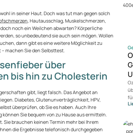
t wohl in seiner Haut. Doch was tut man gegen solch
pfschmerzen
, Hautausschlag, Muskelschmerzen,
r doch noch ein Weilchen abwarten? Körperliche
rden, so unbedeutend sie auch sein mögen. Wollen
uchen, dann gibt es eine weitere Möglichkeit zu
G
 – machen Sie den Selbsttest.
O
üsenfieber über
G
U
n bis hin zu Cholesterin
Oz
üb
erschaften gibt, liegt falsch. Das Angebot an
fü
tiegen. Diabetes, Glutenunverträglichkeit, HPV,
Li
vo
selbst überprüfen, ob Sie es haben. Auch Ihre
Ge
ng können Sie bequem von zu Hause aus ermitteln.
Me
Zeit. Sie brauchen keinen Termin mehr bei Ihrem
Be
Ihnen die Ergebnisse telefonisch durchgegeben