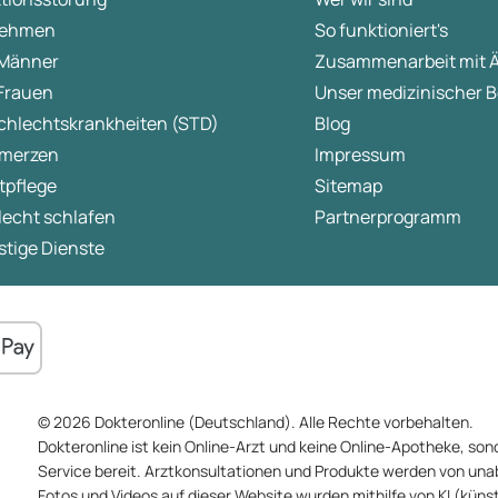
ehmen
So funktioniert's
 Männer
Zusammenarbeit mit 
 Frauen
Unser medizinischer B
chlechtskrankheiten (STD)
Blog
merzen
Impressum
tpflege
Sitemap
lecht schlafen
Partnerprogramm
tige Dienste
© 2026 Dokteronline (Deutschland). Alle Rechte vorbehalten.
Dokteronline ist kein Online-Arzt und keine Online-Apotheke, sond
Service bereit. Arztkonsultationen und Produkte werden von un
Fotos und Videos auf dieser Website wurden mithilfe von KI (künstli