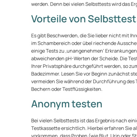
werden. Denn bei vielen Selbsttests wird das Er
Vorteile von Selbsttest
Es gibt Beschwerden, die Sie lieber nicht mit I
im Schambereich oder übel riechende Ausschei
einige Tests zu ‚unangenehmen‘ Erkrankungen,
abweichenden pH-Werten der Scheide. Die Tes
Ihrer Privatsphäre durchgeführt werden, so zum
Badezimmer. Lesen Sie vor Beginn zunächst ste
vermeiden Sie während der Durchführung des T
Bechern oder Testflüssigkeiten.
Anonym testen
Bei vielen Selbsttests ist das Ergebnis nach ei
Testkassette ersichtlich. Hierbei erfahren Sie a
vorkommen, dass Proben (wie Blut, Urin oder 