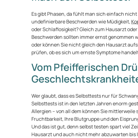
Es gibt Phasen, da fühlt man sich einfach nich
undefinierbare Beschwerden wie Müdigkeit,
Ko
oder Schlaflosigkeit? Gleich zum Hausarzt ode
Beschwerden sollten immer ernst genommen we
oder können Sie nicht gleich den Hausarzt aufs
prüfen, ob es sich um ernste Symptome handelt
Vom Pfeifferischen Dr
Geschlechtskrankheite
Wer glaubt, dass es Selbsttests nur für Schwang
Selbsttests ist in den letzten Jahren enorm ges
Allergien – von all dem können Sie mittlerweile 
Fruchtbarkeit, Ihre Blutgruppe und den Eispru
Und das ist gut, denn selbst testen spart viel 
Hausarzt und auch nicht mehr abzuwarten bis 