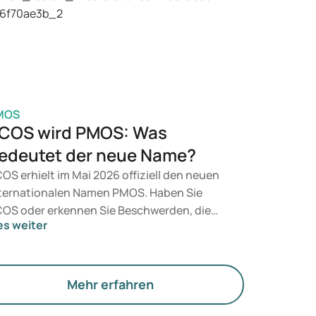
t, entscheidet ein Arzt auf Grundlage Ihrer
sundheit, Ihres BMI und Ihres
edikamentenkonsums.
MOS
COS wird PMOS: Was
edeutet der neue Name?
OS erhielt im Mai 2026 offiziell den neuen
ternationalen Namen PMOS. Haben Sie
OS oder erkennen Sie Beschwerden, die
es weiter
zu passen? Medizinisch ändert sich
nächst nichts. Der neue Begriff legt jedoch
hr Gewicht auf Hormone, den Stoffwechsel
d die Funktion der Eierstöcke.
Mehr erfahren