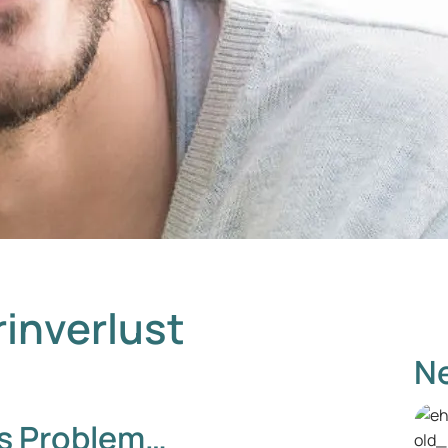
rinverlust
Ne
es Problem…