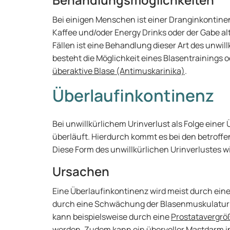
Bei einigen Menschen ist einer Dranginkontin
Kaffee und/oder Energy Drinks oder der Gabe 
Fällen ist eine Behandlung dieser Art des unwil
besteht die Möglichkeit eines Blasentrainings 
überaktive Blase (Antimuskarinika)
.
Überlaufinkontinenz
Bei unwillkürlichem Urinverlust als Folge einer Ü
überläuft. Hierdurch kommt es bei den betrof
Diese Form des unwillkürlichen Urinverlustes w
Ursachen
Eine Überlaufinkontinenz wird meist durch ei
durch eine Schwächung der Blasenmuskulatur h
kann beispielsweise durch eine
Prostatavergrö
werden. Zudem kann ein übervoller Mastdarm in