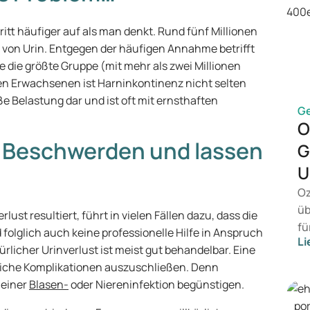
ritt häufiger auf als man denkt. Rund fünf Millionen
 von Urin. Entgegen der häufigen Annahme betrifft
se die größte Gruppe (mit mehr als zwei Millionen
en Erwachsenen ist Harninkontinenz nicht selten
oße Belastung dar und ist oft mit ernsthaften
G
O
e Beschwerden und lassen
G
U
Oz
üb
lust resultiert, führt in vielen Fällen dazu, dass die
fü
folglich auch keine professionelle Hilfe in Anspruch
Li
vo
rlicher Urinverlust ist meist gut behandelbar. Eine
Ge
iche Komplikationen auszuschließen. Denn
Me
 einer
Blasen-
oder Niereninfektion begünstigen.
Be