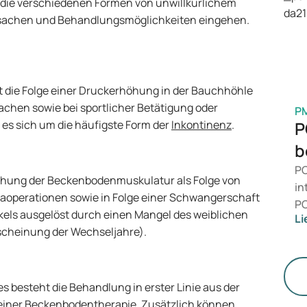
f die verschiedenen Formen von unwillkürlichem
is
rsachen und Behandlungsmöglichkeiten eingehen.
Ge
M
st die Folge einer Druckerhöhung in der Bauchhöhle
Lachen sowie bei sportlicher Betätigung oder
P
es sich um die häufigste Form der
Inkontinenz
.
P
b
PC
chung der Beckenbodenmuskulatur als Folge von
in
aoperationen sowie in Folge einer Schwangerschaft
PC
els ausgelöst durch einen Mangel des weiblichen
Li
da
scheinung der Wechseljahre).
zu
me
un
es besteht die Behandlung in erster Linie aus der
einer Beckenbodentherapie. Zusätzlich können