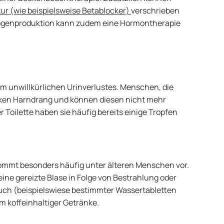
r (wie beispielsweise Betablocker)
verschrieben
trogenproduktion kann zudem eine Hormontherapie
rm unwillkürlichen Urinverlustes. Menschen, die
tarken Harndrang und können diesen nicht mehr
 Toilette haben sie häufig bereits einige Tropfen
kommt besonders häufig unter älteren Menschen vor.
ine gereizte Blase in Folge von Bestrahlung oder
h (beispielswiese bestimmter Wassertabletten
 koffeinhaltiger Getränke.