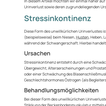
In diesem Artikel möchten wir einmal näher au
Urinverlust sowie deren zugrundeliegenden U
Stressinkontinenz
Diese Form des unwillkürlichen Urinverlustes i
(beispielsweise) beim Niesen,
Husten
, Heben, 
während der Schwangerschaft. Hierbei handelt 
Ursachen
Stressinkontinenz entsteht durch eine Schwä
Übergewicht, Alterserscheinungen und Prostat
oder einer Schwächung des Blasenschließmusk
Geschlechtshormones Östrogen (als Begleiter
Behandlungsmöglichkeiten
Bei dieser Form des unwillkürlichen Urinverlust
Stärkung der Beckenbodenmuskulatur mittels 