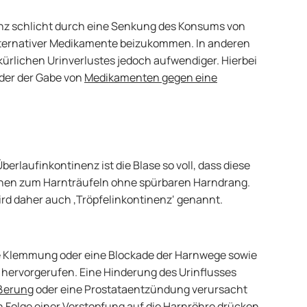
enz schlicht durch eine Senkung des Konsums von
alternativer Medikamente beizukommen. In anderen
lkürlichen Urinverlustes jedoch aufwendiger. Hierbei
oder der Gabe von
Medikamenten gegen eine
berlaufinkontinenz ist die Blase so voll, dass diese
fenen zum Harnträufeln ohne spürbaren Harndrang.
ird daher auch ‚Tröpfelinkontinenz‘ genannt.
ne Klemmung oder eine Blockade der Harnwege sowie
ervorgerufen. Eine Hinderung des Urinflusses
ßerung
oder eine Prostataentzündung verursacht
 Folge einer Verstopfung auf die Harnröhre drücken,