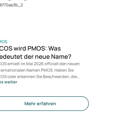
t, entscheidet ein Arzt auf Grundlage Ihrer
sundheit, Ihres BMI und Ihres
edikamentenkonsums.
MOS
COS wird PMOS: Was
edeutet der neue Name?
OS erhielt im Mai 2026 offiziell den neuen
ternationalen Namen PMOS. Haben Sie
OS oder erkennen Sie Beschwerden, die
es weiter
zu passen? Medizinisch ändert sich
nächst nichts. Der neue Begriff legt jedoch
hr Gewicht auf Hormone, den Stoffwechsel
d die Funktion der Eierstöcke.
Mehr erfahren