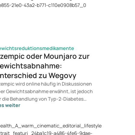
ewichtsreduktionsmedikamente
zempic oder Mounjaro zur
ewichtsabnahme:
nterschied zu Wegovy
empic wird online häufig in Diskussionen
er Gewichtsabnahme erwähnt, ist jedoch
r die Behandlung von Typ-2-Diabetes
es weiter
rgesehen. Suchen Sie eine Therapie zur
wichtskontrolle, kommen eher
dikamente wie Mounjaro und Wegovy in
tracht. Welche Behandlung für Sie geeignet