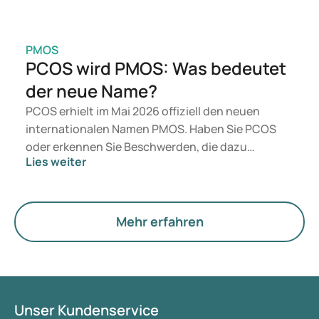
PMOS
PCOS wird PMOS: Was bedeutet
der neue Name?
PCOS erhielt im Mai 2026 offiziell den neuen
internationalen Namen PMOS. Haben Sie PCOS
oder erkennen Sie Beschwerden, die dazu
Lies weiter
passen? Medizinisch ändert sich zunächst nichts.
Der neue Begriff legt jedoch mehr Gewicht auf
Hormone, den Stoffwechsel und die Funktion der
Eierstöcke.
Mehr erfahren
Unser Kundenservice