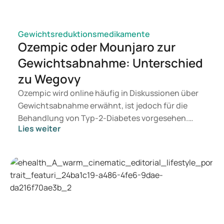
Gewichtsreduktionsmedikamente
Ozempic oder Mounjaro zur
Gewichtsabnahme: Unterschied
zu Wegovy
Ozempic wird online häufig in Diskussionen über
Gewichtsabnahme erwähnt, ist jedoch für die
Behandlung von Typ-2-Diabetes vorgesehen.
Lies weiter
Suchen Sie eine Therapie zur Gewichtskontrolle,
kommen eher Medikamente wie Mounjaro und
Wegovy in Betracht. Welche Behandlung für Sie
geeignet ist, entscheidet ein Arzt auf Grundlage
Ihrer Gesundheit, Ihres BMI und Ihres
Medikamentenkonsums.