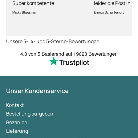
Super kompetente
leider die Post in 
Abhandlung!
kriegt es nicht hin 
Micky Bluesman
Enrico Scharfenort
Medikament schnell
so fern das Paket a
deutschen Boden is
schon das es noch 
Unsere 3-, 4- und 5-Sterne-Bewertungen
dauert obwohl ihr s
arbeitet aber mit U
4.8
von 5
Basierend auf
19628 Bewertungen
richtig fix.
Unser Kundenservice
Kontakt
Bestellung aufgeben
Bezahlen
Lieferung