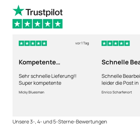
vor 1 Tag
Kompetente
Schnelle Be
Abhandlung
nur leider d
Sehr schnelle Lieferung!!
Schnelle Bearbe
Super kompetente
leider die Post i
Abhandlung!
kriegt es nicht h
Micky Bluesman
Enrico Scharfenort
Medikament schne
so fern das Pake
deutschen Boden 
schon das es no
Unsere 3-, 4- und 5-Sterne-Bewertungen
dauert obwohl ih
arbeitet aber mi
richtig fix.