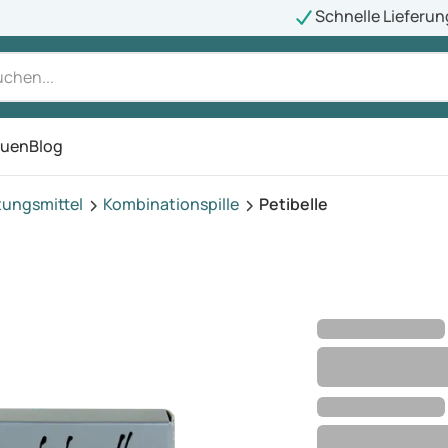
Schnelle Lieferun
auen
Blog
ü
tungsmittel
Kombinationspille
Petibelle