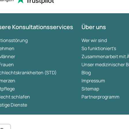
ere Konsultationsservices
Über uns
ktionsstörung
Wer wir sind
ehmen
So funktioniert's
 Männer
Zusammenarbeit mit 
 Frauen
Unser medizinischer B
chlechtskrankheiten (STD)
Blog
merzen
Impressum
tpflege
Sitemap
lecht schlafen
Partnerprogramm
tige Dienste