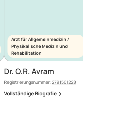
Arzt für Allgemeinmedizin /
Physikalische Medizin und
Arzt für Allgemeinme
Rehabilitation
Notfallmedizin
Dr. O.R. Avram
Dr. E. Maescu
Registrierungsnummer:
2791501228
Registrierungsnummer:
8
Vollständige Biografie
Vollständige Biografi