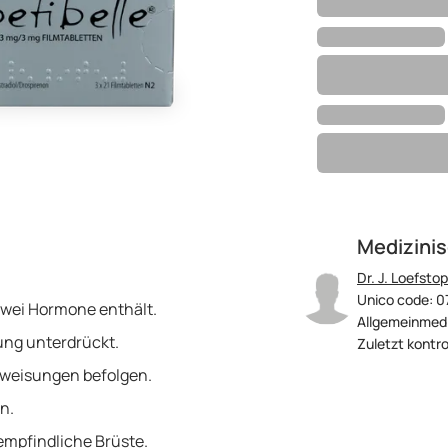
Medizinis
Dr. J. Loefstop
Unico code: 0
 zwei Hormone enthält.
Allgemeinmedi
ung unterdrückt.
Zuletzt kontro
nweisungen befolgen.
n.
mpfindliche Brüste.