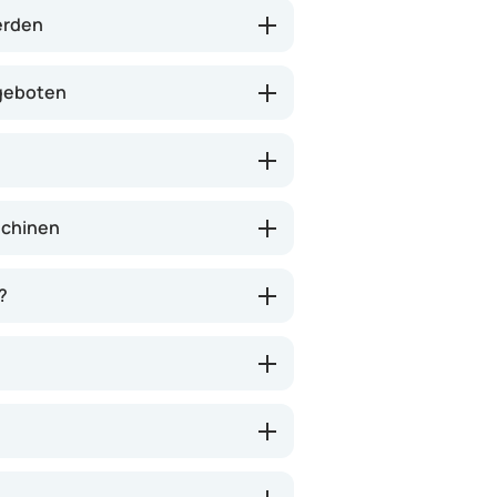
tungen.
erden
 geboten
schinen
?