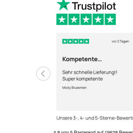
vor 2 Tagen
Kompetente
Abhandlung
Sehr schnelle Lieferung!!
Super kompetente
Abhandlung!
Micky Bluesman
Unsere 3-, 4- und 5-Sterne-Bewer
4.8
von 5
Basierend auf
19628 Bewer