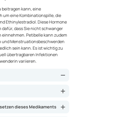
u beitragen kann, eine
h um eine Kombinationspille, die
nd Ethinylestradiol. Diese Hormone
 dafür, dass Sie nicht schwanger
ben einnehmen. Petibelle kann zudem
n und Menstruationsbeschwerden
edlich sein kann. Es ist wichtig zu
uell übertragbaren Infektionen
nwenderin variieren.
rückt, den Zervixschleim verdickt
wert wird) und die
 für die Einnistung einer
setzen dieses Medikaments
s Risiko einer Schwangerschaft
dieser Pille einen regelmäßigen