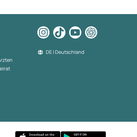
DE | Deutschland
Ärzten
eirat