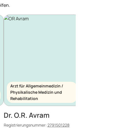
lfen.
Arzt für Allgemeinmedizin /
Physikalische Medizin und
Arzt für Allgemeinme
Rehabilitation
Notfallmedizin
Dr. O.R. Avram
Dr. E. Maescu
Registrierungsnummer:
2791501228
Registrierungsnummer:
8