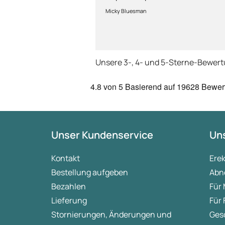
Abhandlung!
Micky Bluesman
Unsere 3-, 4- und 5-Sterne-Bewer
4.8
von 5
Basierend auf
19628 Bewer
Unser Kundenservice
Uns
Kontakt
Ere
Bestellung aufgeben
Abn
Bezahlen
Für
Lieferung
Für
Stornierungen, Änderungen und
Ges