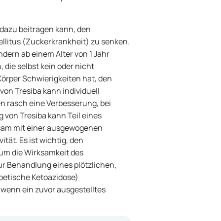
s dazu beitragen kann, den
llitus (Zuckerkrankheit) zu senken.
ndern ab einem Alter von 1 Jahr
 die selbst kein oder nicht
Körper Schwierigkeiten hat, den
 von Tresiba kann individuell
n rasch eine Verbesserung, bei
 von Tresiba kann Teil eines
sam mit einer ausgewogenen
tät. Es ist wichtig, den
 um die Wirksamkeit des
zur Behandlung eines plötzlichen,
betische Ketoazidose)
, wenn ein zuvor ausgestelltes