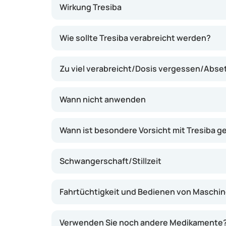
Wirkung Tresiba
Tresiba enthält Insulin degludec, eine ultra-l
Wie sollte Tresiba verabreicht werden?
langsam und gleichmäßig freigesetzt wird. Da
Blutzuckerspiegel über einen längeren Zeitrau
Zu viel verabreicht/Dosis vergessen/Abs
Stunden. Dies kann das Risiko von Schwank
Hypoglykämien (zu niedriger Blutzuckerspieg
Tresiba wirkt, indem es die Aufnahme von Glu
Wann nicht anwenden
Zellen unterstützt, wodurch der Blutzuckerspi
besteht darin, dass seltener injiziert werden
Wann ist besondere Vorsicht mit Tresiba 
Verabreichung flexibel sein kann, sofern mi
Injektionen liegen.
Schwangerschaft/Stillzeit
Fahrtüchtigkeit und Bedienen von Maschi
Verwenden Sie noch andere Medikamente