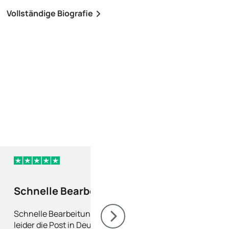
Vollständige Biografie
Vollständige Biografi
vor 2 Tagen
Schnelle Bearbeitung
Ich bin sehr zuf
nur leider die…
mit der Mounjar
Schnelle Bearbeitung nur
Ich bin sehr zufriede
leider die Post in Deutschland
Behandlung. Ich hatt