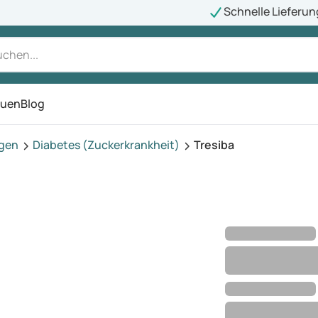
Schnelle Lieferun
auen
Blog
ü
agen
Diabetes (Zuckerkrankheit)
Tresiba