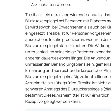
Arzt gehalten werden.
Tresiba ist ein ultra-lang wirkendes Insulin, da
Blutzuckerspiegel bei Personen mit Diabetes me
Es wird sowohl bei Erwachsenen als auch bei Ki
eingesetzt. Tresiba ist für Personen vorgesehen,
ausreichend Insulin produzieren, wodurch der 
Blutzuckerspiegel stabil zu halten. Die Wirkung
unterschiedlich sein; einige Patienten bemerke
anderen dauert es etwas länger. Die Anwendung
umfassenden Behandlungsplans sein, gemein
Ernährung und ausreichender körperlicher Aktivi
Blutzuckerspiegel regelmäßig zu kontrollieren,
Arzneimittels zu überprüfen. Tresiba ist nicht 
schweren Anstiegs des Blutzuckerspiegels (dia
bestimmt.Dieses Arzneimittel ist nur erhältlich
Rezept vorgelegt werden kann.