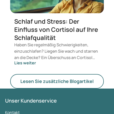
Schlaf und Stress: Der
Einfluss von Cortisol auf Ihre
Schlafqualität
Haben Sie regelmäßig Schwierigkeiten,
einzuschlafen? Liegen Sie wach und starren
an die Decke? Ein Überschuss an Cortisol
Lies weiter
könnte eine Rolle spielen. Dieses Hormon
beeinflusst unseren Schlaf-Wach-Rhythmus
(zirkadianer Rhythmus) und wirkt sich
Lesen Sie zusätzliche Blogartikel
sowohl auf die Schlafdauer als auch auf die
Schlafqualität aus. Eine Störung kann zu
kürzeren Nächten und weniger erholsamem
Unser Kundenservice
Schlaf führen. Häufig wird Cortisol mit
Stress in Verbindung gebracht, doch es
Kontakt