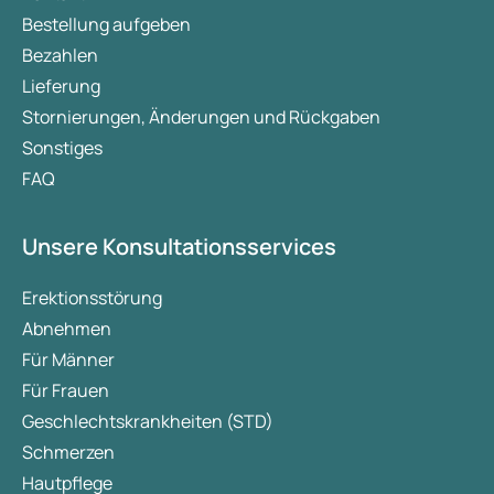
erfüllt noch weitere wichtige Funktionen. In
Bestellung aufgeben
diesem Artikel erläutern wir, was Cortisol ist,
Bezahlen
wie es mit Schlaf zusammenhängt, und
Lieferung
geben Tipps, um den Cortisolspiegel zu
senken, zu entspannen und die
Stornierungen, Änderungen und Rückgaben
Schlafqualität zu verbessern.
Sonstiges
FAQ
Unsere Konsultationsservices
Erektionsstörung
Abnehmen
Für Männer
Für Frauen
Geschlechtskrankheiten (STD)
Schmerzen
Hautpflege