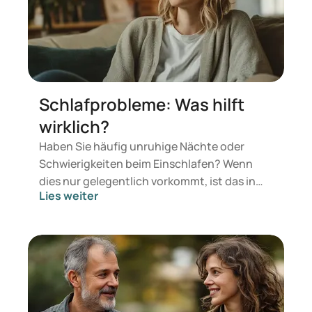
Schlafprobleme: Was hilft
wirklich?
Haben Sie häufig unruhige Nächte oder
Schwierigkeiten beim Einschlafen? Wenn
dies nur gelegentlich vorkommt, ist das in
Lies weiter
der Regel unproblematisch – der Körper kann
sich selbst regenerieren. Kritisch wird es
jedoch, wenn sich ein chronisches Muster
entwickelt, das zu ernsthaften
Schlafproblemen führt. Dies kann die
normale Funktionsfähigkeit tagsüber
beeinträchtigen und Beschwerden wie