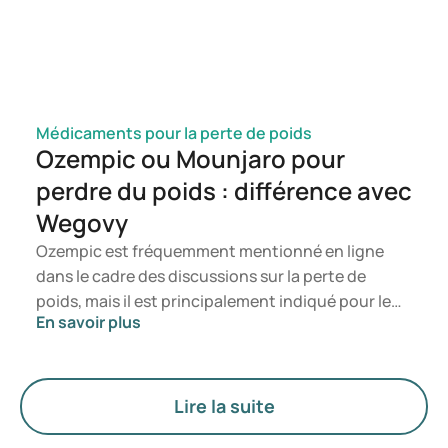
consulter un professionnel de la santé.
Médicaments pour la perte de poids
Ozempic ou Mounjaro pour
perdre du poids : différence avec
Wegovy
Ozempic est fréquemment mentionné en ligne
dans le cadre des discussions sur la perte de
poids, mais il est principalement indiqué pour le
En savoir plus
traitement du diabète de type 2. Si vous
recherchez un traitement spécifiquement destiné
à la gestion du poids, des médicaments tels que
Mounjaro et Wegovy sont généralement
Lire la suite
privilégiés. Le choix du traitement le plus