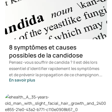
COMBINED NICOTINE REPLACEMENT THERAPY (NICOTINE
PATCH AND SHORT ACTING NICOTINE) VS NICOTINE
PATCH FOR SMOKING CESSATION: A SYSTEMATIC REVIEW
AND META-ANALYSIS - CHEST
8 symptômes et causes
possibles de la candidose
Pensez-vous souffrir de candida ? Il est dès lors
essentiel d'identifier rapidement les symptômes
et de prévenir la propagation de ce champignon.
En savoir plus
Dans cet article, vous découvrirez ce qu'est le
candida, les symptômes susceptibles de se
manifester ainsi que les mécanismes de
développement d'une infection à candida. Vous
saurez ainsi à quel moment il est opportun de