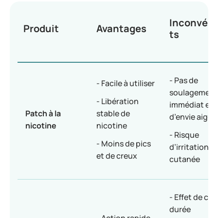
Inconvén
Produit
Avantages
ts
- Pas de
- Facile à utiliser
soulagement
- Libération
immédiat en 
Patch à la
stable de
d’envie aiguë
nicotine
nicotine
- Risque
- Moins de pics
d’irritation
et de creux
cutanée
- Effet de co
durée