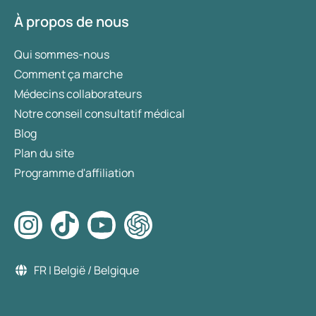
Allergie au soleil
. En cas d’allergie au soleil, il
À propos de nous
n’est pas nécessaire d’être exposé longtemps au
soleil. Parfois, quelques minutes suffisent pour
Qui sommes-nous
provoquer des démangeaisons cutanées et/ou
Comment ça marche
des boutons. Cette allergie touche
Médecins collaborateurs
principalement les femmes et les personnes à la
Notre conseil consultatif médical
peau claire. Certains médicaments ou
Blog
cosmétiques peuvent soudainement rendre la
peau sensible à la lumière du soleil, alors que
Plan du site
cela n’avait jamais posé problème auparavant.
Programme d'affiliation
Cette forme d’allergie est appelée photoallergie.
Allergie médicamenteuse
. Certains
médicaments, comme les antibiotiques et
certaines hormones, peuvent provoquer une
réaction allergique. La pénicilline en est un
FR | België / Belgique
exemple bien connu.