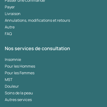
Passer une commande
épinards, céleri, cerfeuil, cerises, abricots,
Payer
pêches, pommes, poires et fraises). L’allergie
Livraison
alimentaire est souvent confondue avec
Annulations, modifications et retours
l’intolérance alimentaire. Les symptômes sont
Autre
similaires, mais alors qu’une allergie implique
FAQ
une réaction du système immunitaire, une
intolérance concerne généralement des
troubles intestinaux.
Nos services de consultation
Allergie au venin d’insectes
. Il s’agit d’une
Insomnie
allergie potentiellement grave, par exemple aux
Pour les Hommes
piqûres d’abeilles et de guêpes. On peut alors
Pour les Femmes
présenter des boutons rouges sur tout le corps,
mais aussi un gonflement des lèvres, des yeux
MST
et de la gorge, entraînant des difficultés
Douleur
respiratoires. Un choc anaphylactique (chute
Soins de la peau
de la tension artérielle et troubles du rythme
Autres services
cardiaque) peut également survenir.