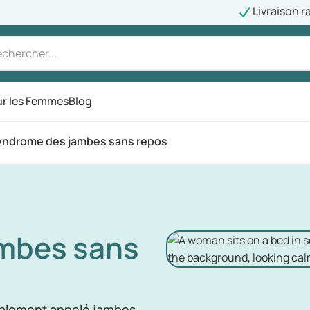
Livraison r
r les Femmes
Blog
yndrome des jambes sans repos
mbes sans
galement appelé jambes