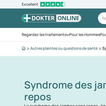
Excellent
Regardez les traitements
Pour les Hommes
Pou
Ouvrez le menu
Autres plaintes ou questions de santé
S
Syndrome des ja
repos
Le syndrome des jambes sans repos, é