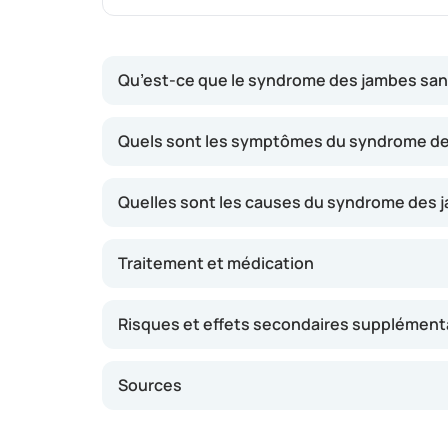
Qu’est-ce que le syndrome des jambes san
Cette pathologie n’est pas dangereuse, mais ell
Quels sont les symptômes du syndrome de
besoin constant de les bouger afin de faire d
fourmillements, mais également par une fatig
Quelles sont les causes du syndrome des 
un long trajet en avion, ainsi que le soir avan
mouvements involontaires pendant le sommeil.
Traitement et médication
Risques et effets secondaires supplément
Sources