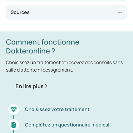
hypertension est dangereuse car elle exerce une
Sources
forte tension sur les vaisseaux sanguins. Cela
accroît le risque de maladies cardiovasculaires
ainsi que de lésions des organes.
Comment fonctionne
Dokteronline ?
Choisissez un traitement et recevez des conseils sans
salle d'attente ni désagrément.
En lire plus
Choisissez votre traitement
Complétez un questionnaire médical