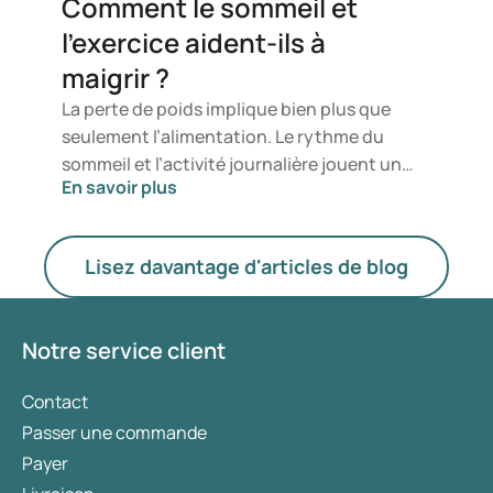
Comment le sommeil et
modifier votre mode de vie. Dans de tels cas,
l’exercice aident-ils à
réprimer la sensation de faim peut
maigrir ?
constituer une aide précieuse.
La perte de poids implique bien plus que
seulement l’alimentation. Le rythme du
sommeil et l’activité journalière jouent un
En savoir plus
rôle essentiel dans la manière dont
l’organisme brûle les graisses et régule
l’appétit. Des études suggèrent qu’un
Lisez davantage d'articles de blog
sommeil perturbé et un mode de vie
sédentaire peuvent contribuer à la prise de
poids et à l’augmentation des envies
Notre service client
d’aliments riches en calories. Comment cela
fonctionne-t-il réellement ? Et quel est le
Contact
rôle des médicaments amaigrissants dans la
Passer une commande
perte de poids, par exemple en régulant
Payer
l’appétit et en influençant l’accumulation de