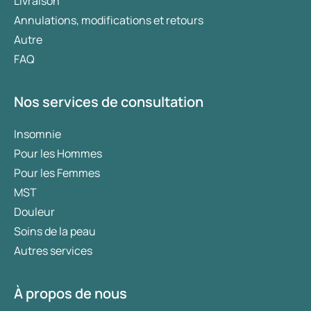
Livraison
graisse ? Cet article décrit comment
l’exercice physique et le sommeil
Annulations, modifications et retours
contribuent à la perte de poids et comment
Autre
ces facteurs peuvent être optimisés pour un
FAQ
mode de vie plus sain.
Nos services de consultation
Insomnie
Pour les Hommes
Pour les Femmes
MST
Douleur
Soins de la peau
Autres services
À propos de nous