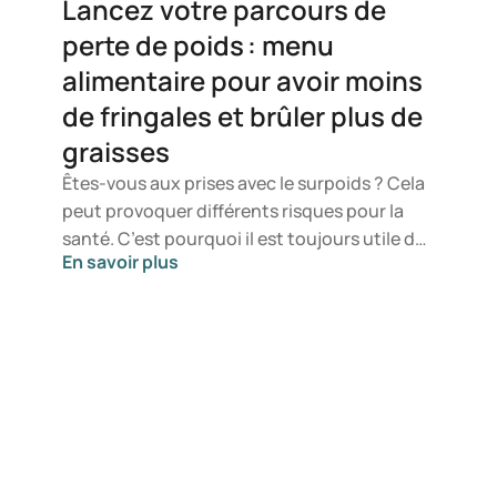
Lancez votre parcours de
perte de poids : menu
alimentaire pour avoir moins
de fringales et brûler plus de
graisses
Êtes-vous aux prises avec le surpoids ? Cela
peut provoquer différents risques pour la
santé. C’est pourquoi il est toujours utile de
En savoir plus
perdre du poids. Même une perte de
quelques kilos présente déjà des avantages
pour la santé. Un programme de perte de
poids réussi repose en grande partie sur un
bon plan, y compris un plan nutritionnel. Un
tel plan montre clairement quelle est la
nourriture qui aide à maigrir ou celle qui n’est
pas un bon choix. Un plan élaboré aide à
contrer les tentations et vous offre toujours