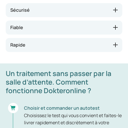
Nos autotests sont simples d’utilisation et peuvent
Sécurisé
être réalisés partout. Vous pouvez désormais
contrôler votre santé vous-même, sans avoir à
Fiable
consulter votre médecin traitant ou à vous rendre à
l’hôpital, au moment qui vous convient.
Rapide
Un traitement sans passer par la
salle d’attente. Comment
fonctionne Dokteronline ?
Choisir et commander un autotest
Choisissez le test qui vous convient et faites-le
livrer rapidement et discrètement à votre