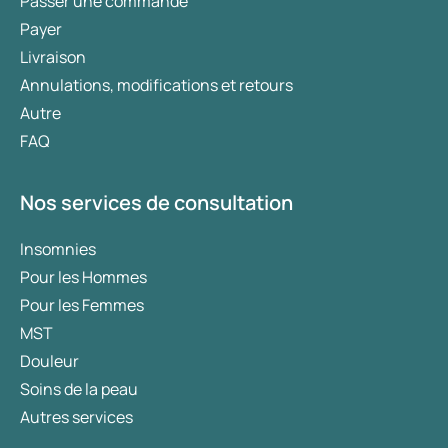
Passer une commande
de certains légumes et fruits (par exemple
Payer
épinards, céleri, cerfeuil, cerises, abricots,
Livraison
pêches, pommes, poires et fraises). L’allergie
Annulations, modifications et retours
alimentaire est souvent confondue avec
Autre
l’intolérance alimentaire. Les symptômes sont
FAQ
similaires, mais alors que l’allergie implique une
réaction du système immunitaire, l’intolérance
concerne généralement des troubles
Nos services de consultation
intestinaux.
Insomnies
Allergie au venin d’insecte
. Il s’agit d’une
Pour les Hommes
allergie potentiellement grave, par exemple aux
Pour les Femmes
piqûres d’abeilles ou de guêpes. Cela peut
provoquer des boutons rouges sur tout le corps,
MST
mais aussi un gonflement des lèvres, des yeux
Douleur
et de la gorge, entraînant des difficultés
Soins de la peau
respiratoires. Un choc anaphylactique (chute
Autres services
de la tension artérielle et troubles du rythme