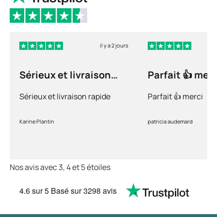
par un besoin pressant et soudain d'uriner.
En cas d'incontinence par regorgement, la
vessie demeure constamment pleine,
il y a 2 jours
entraînant des fuites régulières, sous forme de
gouttes ou parfois de jets d'urine.
Sérieux et livraison
Parfait 👍 merc
L'incontinence neurogène résulte d'une
rapide
atteinte des nerfs périphériques ou du système
Sérieux et livraison rapide
Parfait 👍 merci
nerveux central.
Karine Plantin
patricia audemard
Nos avis avec 3, 4 et 5 étoiles
4.6
sur 5
Basé sur
3298 avis