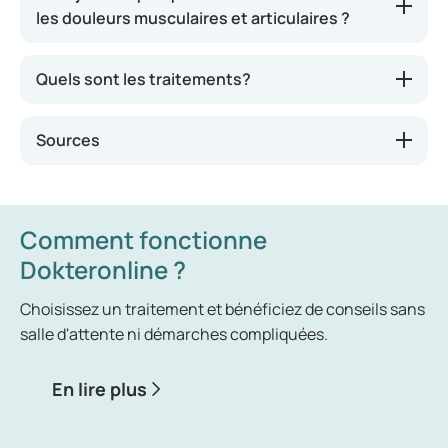
les douleurs musculaires et articulaires ?
articulaires sont dues à une irritation de l’os, du
cartilage ou de la capsule articulaire. Une
articulation constitue en réalité une charnière
Quels sont les traitements?
entre deux os. Le cartilage recouvre les
articulations comme une sorte de revêtement,
Sources
permettant ainsi aux os de glisser aisément les uns
sur les autres et réduisant la friction. Une
inflammation peut également être à l’origine de
douleurs articulaires.
Comment fonctionne
Dokteronline ?
Choisissez un traitement et bénéficiez de conseils sans
salle d'attente ni démarches compliquées.
En lire plus