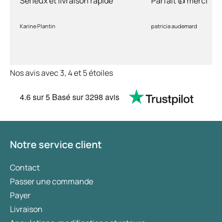
Sérieux et livraison rapide
Parfait 👍 merci
Karine Plantin
patricia audemard
Nos avis avec 3, 4 et 5 étoiles
4.6
sur 5
Basé sur
3298 avis
Notre service client
Contact
Passer une commande
Payer
Livraison