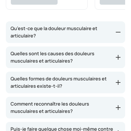
Qu’est-ce que la douleur musculaire et
articulaire?
Tout le monde souffre parfois de douleurs
Quelles sont les causes des douleurs
musculaires. Cela peut survenir après une activité
musculaires et articulaires?
sportive, une période prolongée dans une mauvaise
posture, un effort inhabituel ou lors d’un épisode
Quelles formes de douleurs musculaires et
grippal. Il s’agit souvent d’une surcharge
articulaires existe-t-il?
musculaire, qui peut entraîner une accumulation
de déchets, tels que l’acide lactique. Cela provoque
des crampes ou des douleurs musculaires. Ces
Comment reconnaître les douleurs
douleurs peuvent apparaître dans les jambes, les
musculaires et articulaires?
bras, les fessiers, l’abdomen et le cou. En règle
générale, les douleurs musculaires disparaissent
Puis-je faire quelque chose moi-même contre
spontanément après quelques jours. Les douleurs