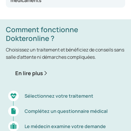
médicaments
fortes par semaine ;
Consommation d'alcool à des moments
inappropriés ou de manière à mettre autrui en
Comment fonctionne
danger (par exemple lors de la garde d'enfants
ou juste avant de prendre le volant) ;
Dokteronline ?
L'alcool devient la principale préoccupation ;
Choisissez un traitement et bénéficiez de conseils sans
Consommation d'alcool pour évacuer le stress
salle d'attente ni démarches compliquées.
ou certains sentiments ;
Présence de symptômes de sevrage
En lire plus
(tremblements, sueurs, troubles du sommeil)
en l'absence de consommation régulière.
Sélectionnez votre traitement
Complétez un questionnaire médical
Le médecin examine votre demande