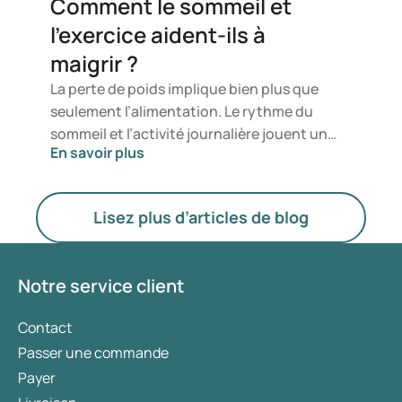
Comment le sommeil et
modifier votre mode de vie. Dans de tels cas,
l’exercice aident-ils à
réprimer la sensation de faim peut
maigrir ?
constituer une aide précieuse.
La perte de poids implique bien plus que
seulement l’alimentation. Le rythme du
sommeil et l’activité journalière jouent un
En savoir plus
rôle essentiel dans la manière dont
l’organisme brûle les graisses et régule
l’appétit. Des études suggèrent qu’un
Lisez plus d’articles de blog
sommeil perturbé et un mode de vie
sédentaire peuvent contribuer à la prise de
poids et à l’augmentation des envies
Notre service client
d’aliments riches en calories. Comment cela
fonctionne-t-il réellement ? Et quel est le
Contact
rôle des médicaments amaigrissants dans la
Passer une commande
perte de poids, par exemple en régulant
Payer
l’appétit et en influençant l’accumulation de