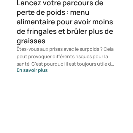
Lancez votre parcours de
perte de poids : menu
alimentaire pour avoir moins
de fringales et brûler plus de
graisses
Êtes-vous aux prises avec le surpoids ? Cela
peut provoquer différents risques pour la
santé. C’est pourquoi il est toujours utile de
En savoir plus
perdre du poids. Même une perte de
quelques kilos présente déjà des avantages
pour la santé. Un programme de perte de
poids réussi repose en grande partie sur un
bon plan, y compris un plan nutritionnel. Un
tel plan montre clairement quelle est la
nourriture qui aide à maigrir ou celle qui n’est
pas un bon choix. Un plan élaboré aide à
contrer les tentations et vous offre toujours