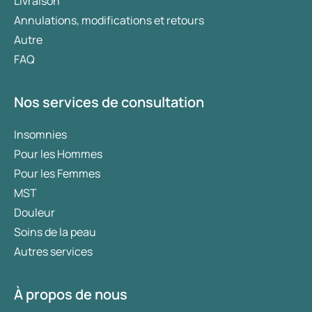
Livraison
graisse ? Cet article décrit comment
l’exercice physique et le sommeil
Annulations, modifications et retours
contribuent à la perte de poids et comment
Autre
ces facteurs peuvent être optimisés pour un
FAQ
mode de vie plus sain.
Nos services de consultation
Insomnies
Pour les Hommes
Pour les Femmes
MST
Douleur
Soins de la peau
Autres services
À propos de nous