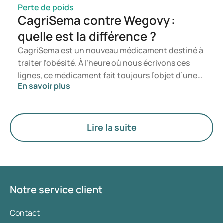
sur le poids, leurs principales différences ainsi que
Perte de poids
leurs effets secondaires.
CagriSema contre Wegovy :
quelle est la différence ?
CagriSema est un nouveau médicament destiné à
traiter l’obésité. À l’heure où nous écrivons ces
lignes, ce médicament fait toujours l’objet d’une
En savoir plus
étude par la société danoise Novo Nordisk et n’est
pas encore commercialisé. Mais quelle est la
différence avec l’actuel Wegovy ? Ces
médicaments sont tous deux conçus pour
Lire la suite
favoriser la perte de poids, mais leurs effets
diffèrent. Dans cet article, nous examinons de
plus près les effets de chaque médicament, leur
mode d’action et leurs principales différences.
Notre service client
Contact