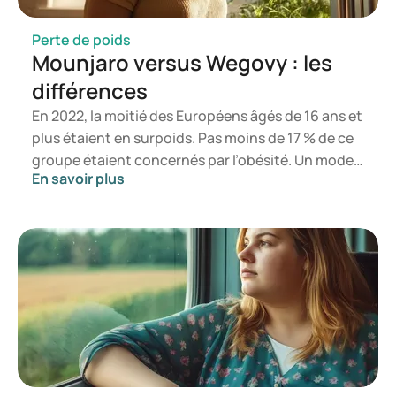
Perte de poids
Mounjaro versus Wegovy : les
différences
En 2022, la moitié des Européens âgés de 16 ans et
plus étaient en surpoids. Pas moins de 17 % de ce
groupe étaient concernés par l’obésité. Un mode
En savoir plus
de vie sain et une alimentation équilibrée
constituent la base d’un poids adéquat, mais si
cela ne suffit pas, un traitement médicamenteux
peut s’avérer nécessaire. Tandis que Mounjaro a
été développé pour le traitement du diabète de
type 2, Wegovy a été conçu pour la perte et le
maintien du poids. Toutefois, Mounjaro présente
également des avantages pour la perte et le
maintien du poids. Dans cet article, nous
examinons ces deux médicaments, leurs effets