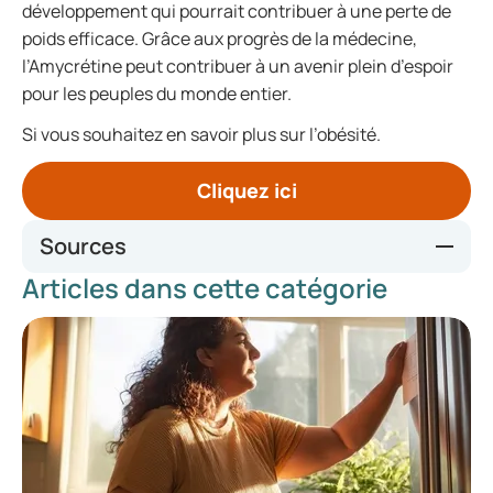
développement qui pourrait contribuer à une perte de
poids efficace. Grâce aux progrès de la médecine,
l’Amycrétine peut contribuer à un avenir plein d’espoir
pour les peuples du monde entier.
Si vous souhaitez en savoir plus sur l’obésité.
Cliquez ici
Sources
Articles dans cette catégorie
https://www.reuters.com/business/healthcare-
pharmaceuticals/novo-nordisk-hopes-launch-
experimental-obesity-drug-within-this-decade-2024-03-
08/