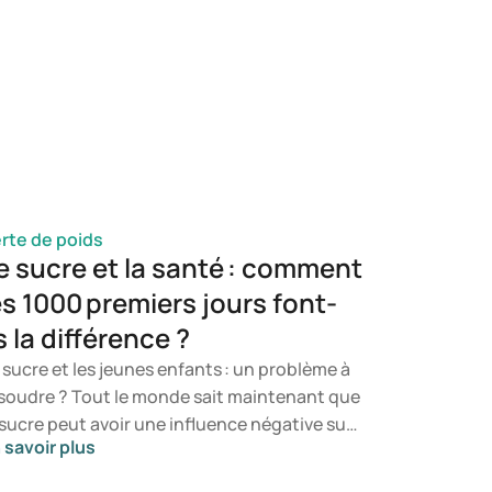
mmercialisé. Mais quelle est la différence
 l’actuel Wegovy ? Ces médicaments sont
us deux conçus pour favoriser la perte de
ids, mais leurs effets diffèrent. Dans cet
ticle, nous examinons de plus près les effets
 chaque médicament, leur mode d’action et
urs principales différences.
rte de poids
e sucre et la santé : comment
es 1000 premiers jours font-
ls la différence ?
 sucre et les jeunes enfants : un problème à
soudre ? Tout le monde sait maintenant que
 sucre peut avoir une influence négative sur
 savoir plus
 santé. Il se trouve dans de nombreux types
aliments dont les enfants raffolent. Et les