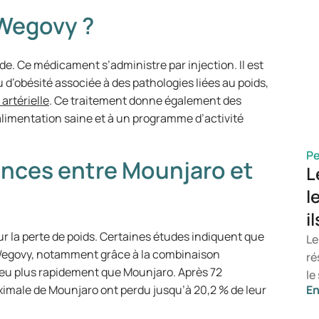
co
Wegovy ?
avec
to
po
e. Ce médicament s’administre par injection. Il est
ar
 d’obésité associée à des pathologies liées au poids,
de
artérielle
. Ce traitement donne également des
le
alimentation saine et à un programme d’activité
Pe
rences entre Mounjaro et
L
l
i
r la perte de poids. Certaines études indiquent que
Le
 Wegovy, notamment grâce à la combinaison
ré
eu plus rapidement que Mounjaro. Après 72
le
imale de Mounjaro ont perdu jusqu’à 20,2 % de leur
En
la
d’