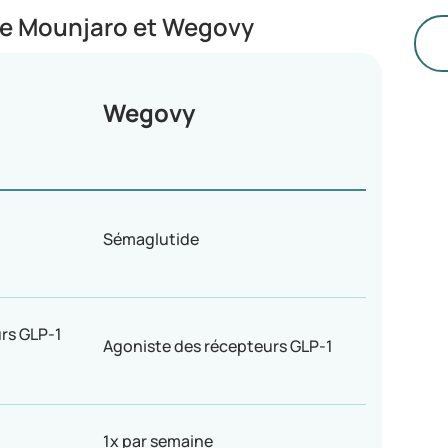
en
tre Mounjaro et Wegovy
ce
re
po
Wegovy
po
su
10
au
po
l’
Sémaglutide
rs GLP-1
Agoniste des récepteurs GLP-1
1x par semaine