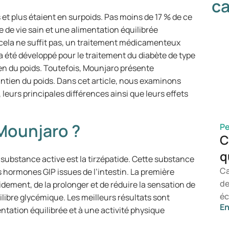
ca
 et plus étaient en surpoids. Pas moins de 17 % de ce
 de vie sain et une alimentation équilibrée
 cela ne suffit pas, un traitement médicamenteux
 été développé pour le traitement du diabète de type
ien du poids. Toutefois, Mounjaro présente
intien du poids. Dans cet article, nous examinons
 leurs principales différences ainsi que leurs effets
Mounjaro ?
Pe
C
q
substance active est la tirzépatide. Cette substance
Ca
 hormones GIP issues de l’intestin. La première
de
dement, de la prolonger et de réduire la sensation de
éc
ilibre glycémique. Les meilleurs résultats sont
En
to
tation équilibrée et à une activité physique
da