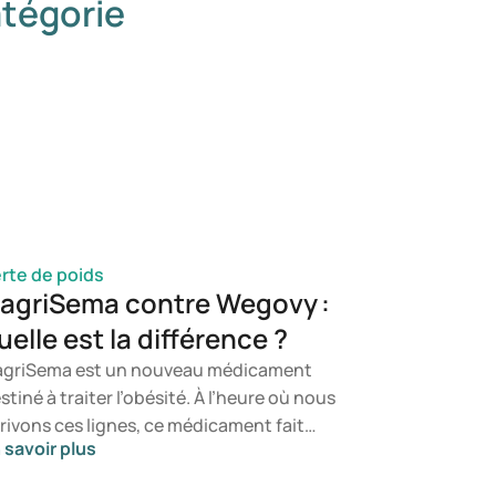
tégorie
rte de poids
agriSema contre Wegovy :
uelle est la différence ?
griSema est un nouveau médicament
stiné à traiter l’obésité. À l’heure où nous
rivons ces lignes, ce médicament fait
 savoir plus
ujours l’objet d’une étude par la société
noise Novo Nordisk et n’est pas encore