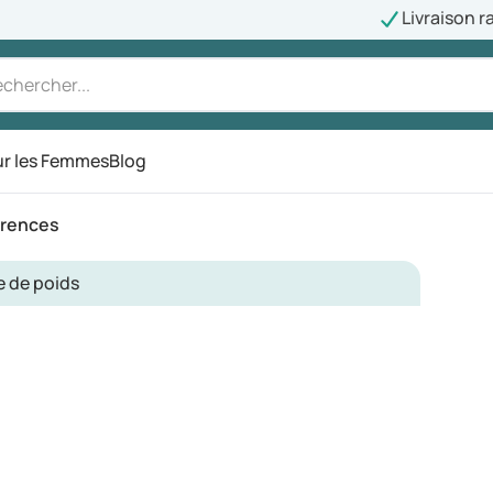
Livraison r
r les Femmes
Blog
érences
e de poids