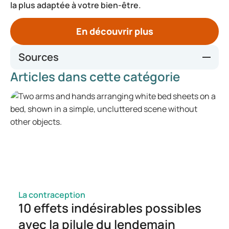
la plus adaptée à votre bien-être.
En découvrir plus
Sources
Articles dans cette catégorie
Effects of Hormonal Contraceptives on Mood: A Focus on
Emotion Recognition and Reactivity, Reward Processing,
and Stress Response - PMC (nih.gov)
Hormonale anticonceptiva, seksuele disfunctie bij vrouwen
en strategieën voor het beheren van problemen: een
overzicht - PMC (nih.gov)
Hormonal Contraceptives, Female Sexual Dysfunction, and
Managing Strategies: A Review - PMC (nih.gov)
La contraception
10 effets indésirables possibles
avec la pilule du lendemain