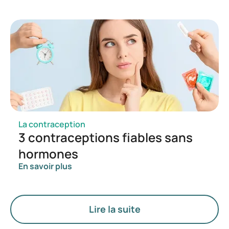
est instable, ou que vous êtes plus sensible au
stress et à l’anxiété depuis que vous avez
commencé à avoir recours à une contraception.
Comprendre l’influence des différents types de
contraception sur votre équilibre hormonal et
votre humeur peut vous aider à effectuer des
choix plus conscients et mieux adaptés à votre
santé et à votre bien-être.
La contraception
3 contraceptions fiables sans
hormones
En savoir plus
Lire la suite