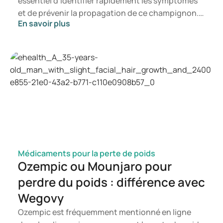
essentiel d'identifier rapidement les symptômes
et de prévenir la propagation de ce champignon.
En savoir plus
Dans cet article, vous découvrirez ce qu'est le
candida, les symptômes susceptibles de se
manifester ainsi que les mécanismes de
développement d'une infection à candida. Vous
saurez ainsi à quel moment il est pertinent de
consulter un professionnel de santé.
Médicaments pour la perte de poids
Ozempic ou Mounjaro pour
perdre du poids : différence avec
Wegovy
Ozempic est fréquemment mentionné en ligne