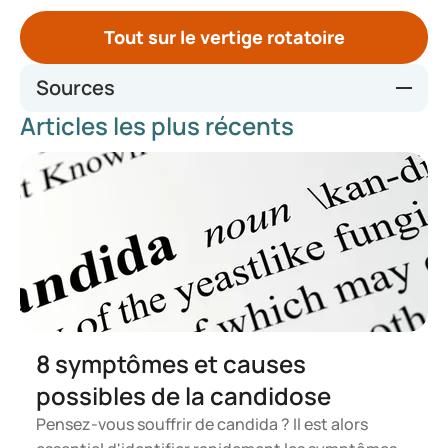
Tout sur le vertige rotatoire
Sources
Articles les plus récents
Thuisarts.nl – Draaiduizeligheid
Duizeligheid | NHG-Richtlijnen
Duizeligheid | Apotheek.nl
Vertigo - StatPearls - NCBI Bookshelf
Ik wil de Epley-beweging doen | Thuisarts.nl
8 symptômes et causes
possibles de la candidose
Pensez-vous souffrir de candida ? Il est alors