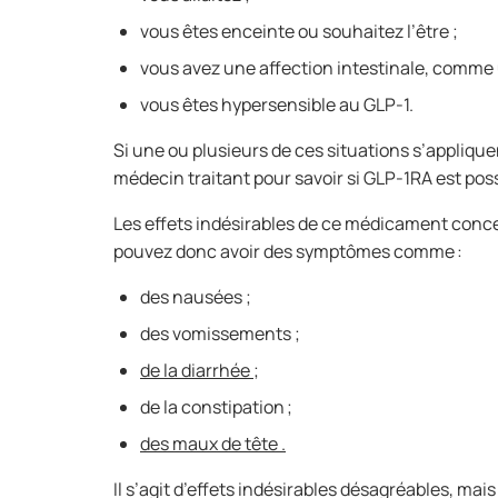
vous êtes enceinte ou souhaitez l’être ;
vous avez une affection intestinale, comme u
vous êtes hypersensible au GLP-1.
Si une ou plusieurs de ces situations s’applique
médecin traitant pour savoir si GLP-1RA est pos
Les effets indésirables de ce médicament concer
pouvez donc avoir des symptômes comme :
des nausées ;
des vomissements ;
de la diarrhée ;
de la constipation ;
des maux de tête .
Il s’agit d’effets indésirables désagréables, ma