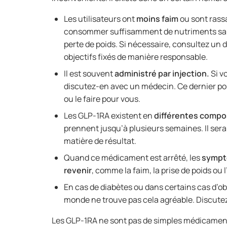
Les utilisateurs ont
moins faim
ou sont rassa
consommer suffisamment de nutriments sain
perte de poids. Si nécessaire, consultez un 
objectifs fixés de manière responsable.
Il est souvent
administré par injection.
Si vo
discutez-en avec un médecin. Ce dernier pou
ou le faire pour vous.
Les GLP-1RA existent en
différentes compo
prennent jusqu’à plusieurs semaines. Il sera
matière de résultat.
Quand ce médicament est arrêté, les
sympt
revenir
, comme la faim, la prise de poids ou
En cas de diabètes ou dans certains cas d’obé
monde ne trouve pas cela agréable. Discut
Les GLP-1RA ne sont pas de simples médicaments