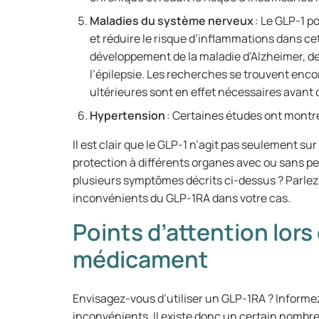
Maladies du système nerveux
: Le GLP-1 p
et réduire le risque d’inflammations dans cet
développement de la maladie d’Alzheimer, de 
l’épilepsie. Les recherches se trouvent enco
ultérieures sont en effet nécessaires avant d
Hypertension
: Certaines études ont montré 
Il est clair que le GLP-1 n’agit pas seulement sur 
protection à différents organes avec ou sans p
plusieurs symptômes décrits ci-dessus ? Parle
inconvénients du GLP-1RA dans votre cas.
Points d’attention lors 
médicament
Envisagez-vous d’utiliser un GLP-1RA ? Inform
inconvénients. Il existe donc un certain nombre