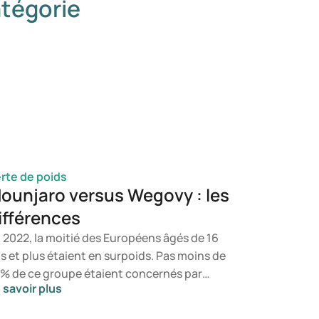
tégorie
rte de poids
ounjaro versus Wegovy : les
ifférences
 2022, la moitié des Européens âgés de 16
s et plus étaient en surpoids. Pas moins de
 % de ce groupe étaient concernés par
 savoir plus
obésité. Un mode de vie sain et une
imentation équilibrée constituent la base