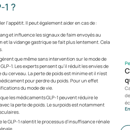
d’
-1 ?
un
né
r l’appétit. Il peut également aider en cas de :
dé
ty
e sang et influence les signaux de faim envoyés au
ma
et la vidange gastrique se fait plus lentement. Cela
pr
ds.
pe
gèrent que même sans intervention sur le mode de
no
Pe
 GLP-1. Les experts pensent qu’il réduit les envies de
ef
C
e du cerveau. La perte de poids est minime et il n’est
di
q
édicament pour perdre du poids. Pour un effet
ifications du mode de vie.
Ca
de
 que les médicaments GLP-1 peuvent réduire le
éc
 avec la perte de poids. Le surpoids est notamment
En
to
sculaires.
da
 le GLP-1 ralentit le processus d’insuffisance rénale
co
 rénale.