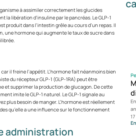
ca
rganisme à assimiler correctement les glucides
 la libération d’insuline par le pancréas. Le GLP-1
st produit dans l’intestin grêle au cours d’un repas. Il
on, une hormone qui augmente le taux de sucre dans
librée.
 car il freine l’appétit. L’hormone fait néanmoins bien
Pe
niste du récepteur GLP-1 (GLP-1RA) peut être
M
ine et supprimer la production de glucagon. De cette
d
ament imite le GLP-1 naturel. Le GLP-1 signale au
En
vez plus besoin de manger. L’hormone est réellement
an
udes qu’elle a une influence sur le fonctionnement
17
En
l’
ne administration
al