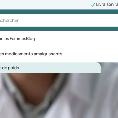
Livraison r
r les Femmes
Blog
 les médicaments amaigrissants
e de poids