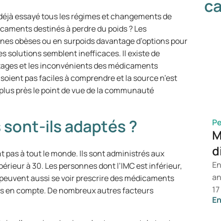
ca
 déjà essayé tous les régimes et changements de
icaments destinés à perdre du poids ? Les
nes obèses ou en surpoids davantage d’options pour
es solutions semblent inefficaces. Il existe de
tages et les inconvénients des médicaments
 soient pas faciles à comprendre et la source n’est
 plus près le point de vue de la communauté
sont-ils adaptés ?
Pe
M
d
pas à tout le monde. Ils sont administrés aux
En
érieur à 30. Les personnes dont l’IMC est inférieur,
an
s peuvent aussi se voir prescrire des médicaments
17
pris en compte. De nombreux autres facteurs
En
l’
al