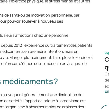
taire, l’exercice physique, le stress mental et autres
d’
un
né
ons de santé ou de motivation personnelle, par
dé
 pour pouvoir soulever à nouveau ses
ty
ma
plusieurs affections chez une personne.
pr
depuis 2012 l’expérience du traitement des patients
pe
s médicaments en première intention, mais en
no
Pe
ie. Manger plus sainement, faire plus d’exercice et
ef
C
st qu’en cas d’échec que le médecin envisagera de
di
q
Ca
 médicaments ?
de
éc
En
to
Ils provoquent généralement une diminution de
da
n de satiété. L’apport calorique à l’organisme est
co
ent l’organisme à absorber moins de graisses des