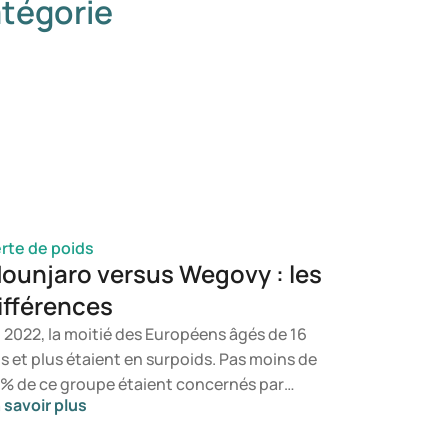
tégorie
rte de poids
ounjaro versus Wegovy : les
ifférences
 2022, la moitié des Européens âgés de 16
s et plus étaient en surpoids. Pas moins de
 % de ce groupe étaient concernés par
 savoir plus
obésité. Un mode de vie sain et une
imentation équilibrée constituent la base