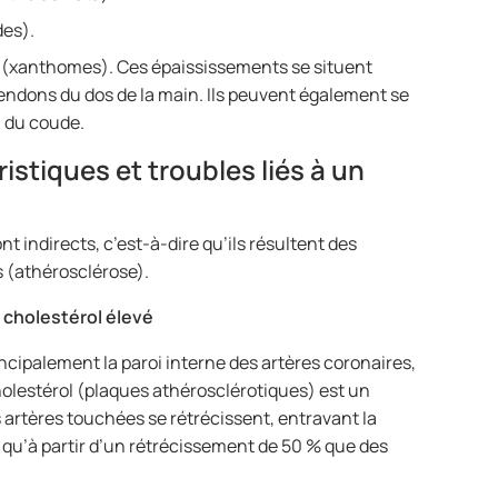
des).
 (xanthomes). Ces épaississements se situent
tendons du dos de la main. Ils peuvent également se
u du coude.
stiques et troubles liés à un
 indirects, c’est-à-dire qu’ils résultent des
s (athérosclérose).
 cholestérol élevé
incipalement la paroi interne des artères coronaires,
cholestérol (plaques athérosclérotiques) est un
s artères touchées se rétrécissent, entravant la
 qu’à partir d’un rétrécissement de 50 % que des