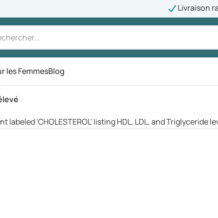
Livraison r
r les Femmes
Blog
élevé