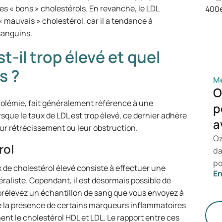
d'
s « bons » cholestérols. En revanche, le LDL
qu
« mauvais » cholestérol, car il a tendance à
pr
sanguins.
t-il trop élevé et quel
s ?
Mé
O
rolémie, fait généralement référence à une
p
sque le taux de LDL est trop élevé, ce dernier adhère
a
eur rétrécissement ou leur obstruction.
Oz
rol
da
po
 de cholestérol élevé consiste à effectuer une
En
le
aliste. Cependant, il est désormais possible de
re
s prélevez un échantillon de sang que vous envoyez à
du
e la présence de certains marqueurs inflammatoires
et
ment le cholestérol HDL et LDL. Le rapport entre ces