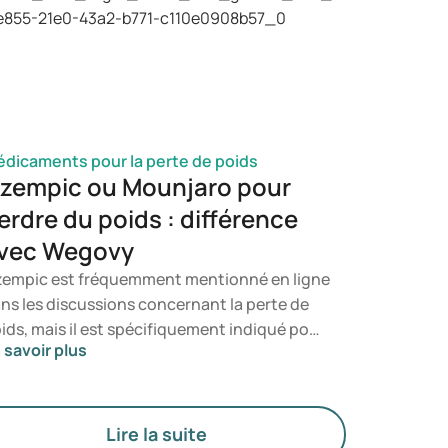
une infection à candida. Vous saurez ainsi à
el moment il est pertinent de consulter un
ofessionnel de santé.
dicaments pour la perte de poids
zempic ou Mounjaro pour
erdre du poids : différence
vec Wegovy
empic est fréquemment mentionné en ligne
ns les discussions concernant la perte de
ids, mais il est spécifiquement indiqué pour
 savoir plus
 traitement du diabète de type 2. Si vous
cherchez un traitement axé sur la gestion
 poids, des médicaments tels que Mounjaro
 Wegovy sont généralement privilégiés. Le
Lire la suite