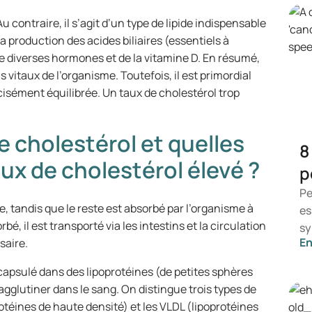
 contraire, il s’agit d’un type de lipide indispensable
a production des acides biliaires (essentiels à
de diverses hormones et de la vitamine D. En résumé,
s vitaux de l’organisme. Toutefois, il est primordial
isément équilibrée. Un taux de cholestérol trop
 cholestérol et quelles
8
ux de cholestérol élevé ?
p
Pe
ie, tandis que le reste est absorbé par l’organisme à
es
bé, il est transporté via les intestins et la circulation
sy
En
saire.
ce
dé
ncapsulé dans des lipoprotéines (de petites sphères
sy
agglutiner dans le sang. On distingue trois types de
ai
rotéines de haute densité) et les VLDL (lipoprotéines