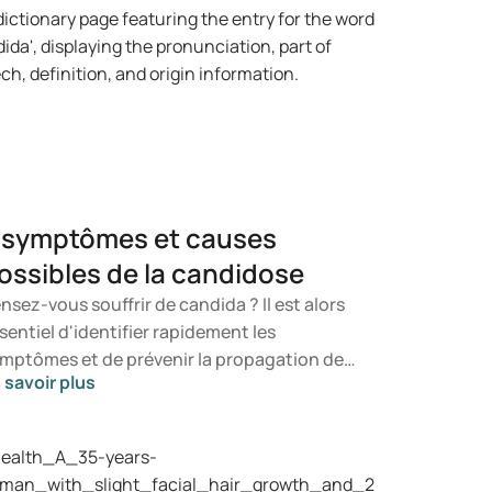
 symptômes et causes
ossibles de la candidose
nsez-vous souffrir de candida ? Il est alors
sentiel d'identifier rapidement les
mptômes et de prévenir la propagation de
 savoir plus
 champignon. Dans cet article, vous
couvrirez ce qu'est le candida, les
mptômes susceptibles de se manifester
nsi que les mécanismes de développement