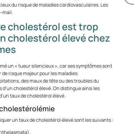
ch
cieux du risque de maladies cardiovasculaires. Les
dé
-mail.
vo
e cholestérol est trop
co
d’
n cholestérol élevé chez
mmes
mmé un « tueur silencieux », car ses symptômes sont
r de risque majeur pour les maladies
pitations, des maux de tête ou des troubles du
d’un cholestérol élevé. On distingue ainsi les
’un taux de cholestérol élevé.
rcholestérolémie
quer un taux de cholestérol élevé sont les suivants :
anthelasmata).