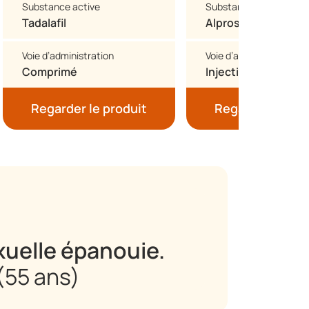
Substance active
Substance active
Tadalafil
Alprostadil
Voie d’administration
Voie d’administration
Comprimé
Injection
Regarder le produit
Regarder le pro
xuelle épanouie.
(55 ans)