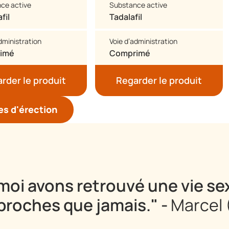
ce active
Substance active
fil
Tadalafil
dministration
Voie d’administration
imé
Comprimé
rder le produit
Regarder le produit
es d'érection
moi avons retrouvé une vie se
roches que jamais." -
Marcel 