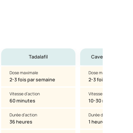
Tadalafil
Caverject (Alprost
Dose maximale
Dose maximale
2-3 fois par semaine
2-3 fois par semain
Vitesse d’action
Vitesse d’action
60 minutes
10-30 minutes
Durée d’action
Durée d’action
36 heures
1 heure