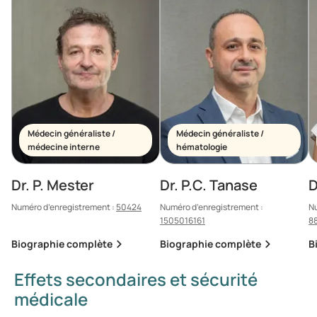
Médecin généraliste /
Médecin généraliste /
médecine interne
hématologie
Dr. P. Mester
Dr. P.C. Tanase
D
Numéro d’enregistrement :
50424
Numéro d’enregistrement :
Nu
1505016161
8
Biographie complète
Biographie complète
B
Effets secondaires et sécurité
médicale