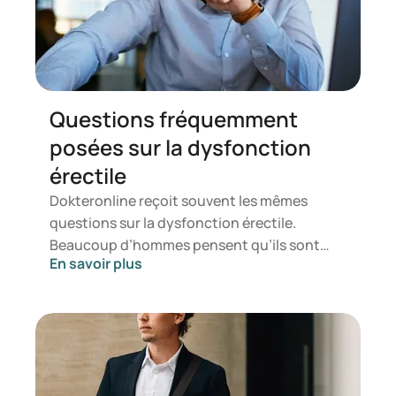
Questions fréquemment
posées sur la dysfonction
érectile
Dokteronline reçoit souvent les mêmes
questions sur la dysfonction érectile.
Beaucoup d’hommes pensent qu’ils sont
En savoir plus
seuls à en souffrir. Mais ils se trompent, car 1
homme sur 10 en souffre à des degrés divers.
Nous avons pour cette raison posé une série
de questions au docteur Malik. Le docteur I.
Malik est spécialisé en médecine générale. Il
s’intéresse principalement à l’aide aux