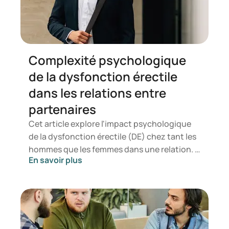
hommes souffrant de dysfonction érectile et
au traitement de la perte de cheveux. Nous
avons été les premiers à lui demander le
pourquoi de cet intérêt.
Complexité psychologique
de la dysfonction érectile
dans les relations entre
partenaires
Cet article explore l'impact psychologique
de la dysfonction érectile (DE) chez tant les
hommes que les femmes dans une relation. Il
En savoir plus
explore la manière dont les relations,
fondées sur l'engagement, la
communication, l’honnêteté, la
responsabilité et la vulnérabilité, sont
affectées lorsque l'intimité sexuelle est
touchée par la dysfonction érectile. Vous