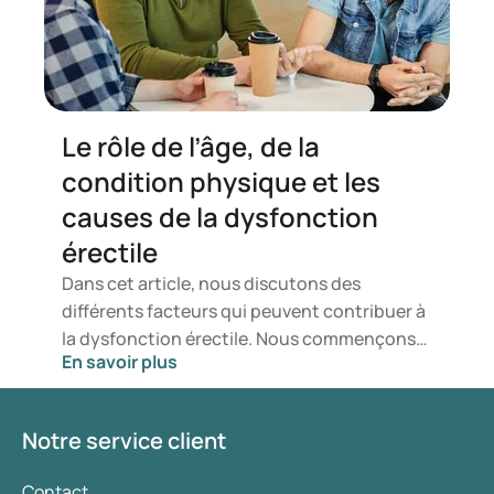
trouverez ci-après des idées et des solutions
pratiques pour relever ensemble ces défis.
Le rôle de l’âge, de la
condition physique et les
causes de la dysfonction
érectile
Dans cet article, nous discutons des
différents facteurs qui peuvent contribuer à
la dysfonction érectile. Nous commençons
En savoir plus
par le rôle de l’âge et de l’état des veines sur
l’apparition des problèmes d’érection.
Ensuite, nous approfondissons les causes
Notre service client
physiques et psychologiques possibles de la
dysfonction érectile.
Contact