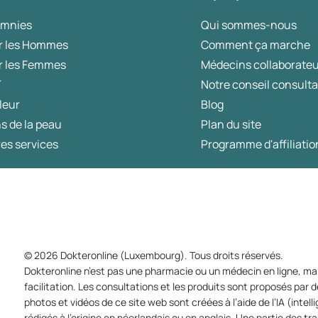
omnies
Qui sommes-nous
r les Hommes
Comment ça marche
r les Femmes
Médecins collaborate
T
Notre conseil consulta
leur
Blog
s de la peau
Plan du site
es services
Programme d'affiliatio
© 2026 Dokteronline (Luxembourg). Tous droits réservés.
Dokteronline n’est pas une pharmacie ou un médecin en ligne, mai
facilitation. Les consultations et les produits sont proposés pa
photos et vidéos de ce site web sont créées à l’aide de l’IA (intell
rédigés à l’origine en néerlandais ou en anglais. Une partie des