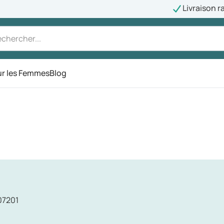
Livraison r
r les Femmes
Blog
07201