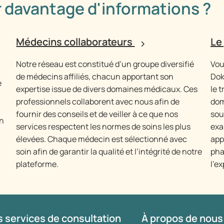
 davantage d'informations ?
Médecins collaborateurs
Le
Notre réseau est constitué d’un groupe diversifié
Vou
de médecins affiliés, chacun apportant son
Dok
é
expertise issue de divers domaines médicaux. Ces
le 
professionnels collaborent avec nous afin de
dom
fournir des conseils et de veiller à ce que nos
sou
in
services respectent les normes de soins les plus
exa
élevées. Chaque médecin est sélectionné avec
app
soin afin de garantir la qualité et l’intégrité de notre
pha
plateforme.
l'e
 services de consultation
À propos de nous