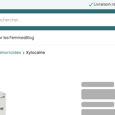
Livraison r
r les Femmes
Blog
émorroïdes
Xylocaïne