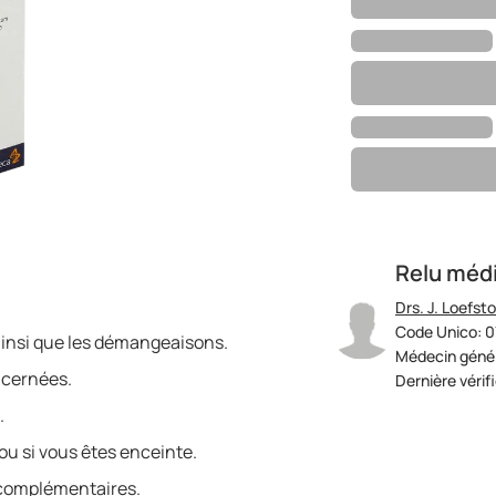
Relu méd
Drs. J. Loefst
Code Unico: 
ainsi que les démangeaisons.
Médecin génér
ncernées.
Dernière vérif
.
u si vous êtes enceinte.
s complémentaires.