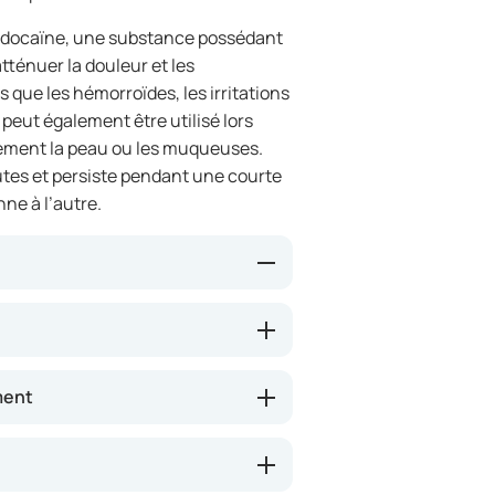
lidocaïne, une substance possédant
atténuer la douleur et les
 que les hémorroïdes, les irritations
 peut également être utilisé lors
ement la peau ou les muqueuses.
tes et persiste pendant une courte
ne à l’autre.
 les nerfs de la zone traitée.
 vers le cerveau est diminuée.
geaisons ou l’irritation. Ce
ment
re l’inconfort lors de certaines