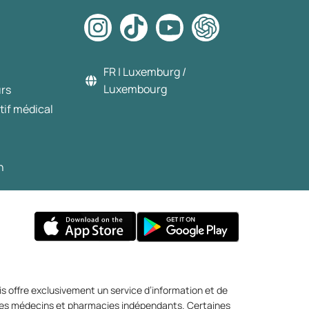
FR | Luxemburg /
Luxembourg
urs
tif médical
n
s offre exclusivement un service d’information et de
r des médecins et pharmacies indépendants. Certaines