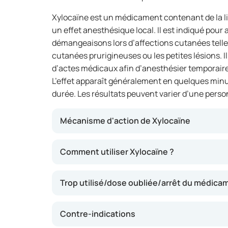
Xylocaïne est un médicament contenant de la 
un effet anesthésique local. Il est indiqué pour 
démangeaisons lors d’affections cutanées telles
cutanées prurigineuses ou les petites lésions. Il
d’actes médicaux afin d’anesthésier temporair
L’effet apparaît généralement en quelques minu
durée. Les résultats peuvent varier d’une person
Mécanisme d'action de Xylocaïne
Xylocaïne agit en anesthésiant temporairement
Comment utiliser Xylocaïne ?
Ainsi, la transmission des signaux douloureux
Cela permet de soulager la douleur, les déman
Trop utilisé/dose oubliée/arrêt du médica
médicament peut également contribuer à rédui
procédures médicales.
Contre-indications