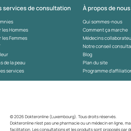
 services de consultation
À propos de nous
omnies
Qui sommes-nous
r les Hommes
Comment ça marche
r les Femmes
Médecins collaborate
T
Notre conseil consulta
leur
Blog
s de la peau
Plan du site
es services
Programme d'affiliatio
© 2026 Dokteronline (Luxembourg). Tous droits réservés.
Dokteronline n’est pas une pharmacie ou un médecin en ligne, mai
facilitation. Les consultations et les produits sont proposés pa