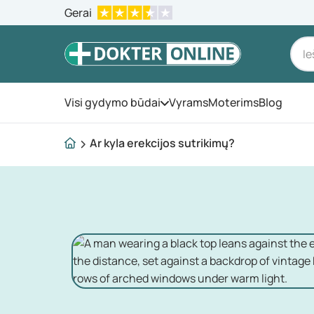
Gerai
Visi gydymo būdai
Vyrams
Moterims
Blog
Atidarykite meniu
Ar kyla erekcijos sutrikimų?