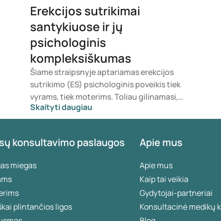
Erekcijos sutrikimai
santykiuose ir jų
psichologinis
kompleksiškumas
Šiame straipsnyje aptariamas erekcijos
sutrikimo (ES) psichologinis poveikis tiek
vyrams, tiek moterims. Toliau gilinamasi,
Skaityti daugiau
kaip įsipareigojimu, bendravimu,
sąžiningumu, atsakomybe ir
pažeidžiamumu pagrįsti santykiai
sų konsultavimo paslaugos
Apie mus
nukenčia, kai poros lytinį gyvenimą paveikia
ES. Skaitykite toliau, kad ne tik
gas miegas
Apie mus
sužinotumėte apie tai daugiau, bet ir
ams
Kaip tai veikia
rastumėte praktinių patarimų, kaip kartu
erims
Gydytojai-partneriai
spręsti iškilusius iššūkius.
škai plintančios ligos
Konsultacinė medikų k
usmas
Blog