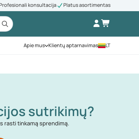
Profesionali konsultacija
Platus asortimentas
Apie mus
Klientų aptarnavimas
LT
Atidarykite meniu
cijos sutrikimų?
ms rasti tinkamą sprendimą.