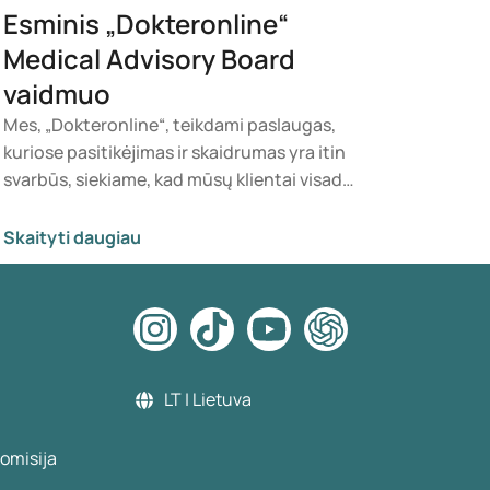
Esminis „Dokteronline“
Medical Advisory Board
vaidmuo
Mes, „Dokteronline“, teikdami paslaugas,
kuriose pasitikėjimas ir skaidrumas yra itin
svarbūs, siekiame, kad mūsų klientai visada
jaustųsi saugūs. Todėl norėtume pakviesti
kartu pažvelgti į mūsų veiklos užkulisius,
Skaityti daugiau
kur svarbiausia - saugumas ir patogumas.
LT | Lietuva
omisija