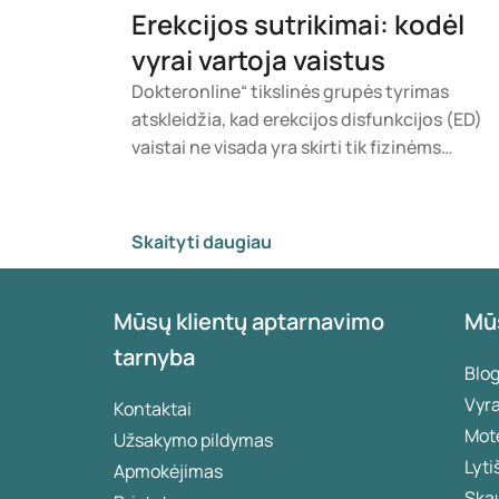
Erekcijos sutrikimai: kodėl
vyrai vartoja vaistus
Dokteronline“ tikslinės grupės tyrimas
atskleidžia, kad erekcijos disfunkcijos (ED)
vaistai ne visada yra skirti tik fizinėms
problemoms spręsti. Apklausos rezultatai
rodo, jog santykiai, intymumas ir
pasitikėjimas savimi taip pat daro didelę
Skaityti daugiau
įtaką sprendimui vartoti šiuos vaistus.
„Dokteronline“ atliko apklausą, kurioje
dalyvavo 323 vyrai, besidomintys ED
Mūsų klientų aptarnavimo
Mū
vaistais, siekdama išsiaiškinti, kokios
tarnyba
motyvacijos, abejonės ir informacijos
Blo
poreikiai lemia gydymo pasirinkimą.
Vyr
Kontaktai
Mot
Užsakymo pildymas
Lyti
Apmokėjimas
Ska