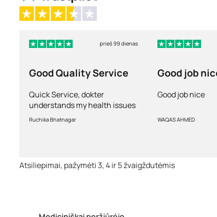
prieš 99 dienas
Good Quality Service
Good job nic
Quick Service, dokter
Good job nice
understands my health issues
and good diagnosis
Ruchika Bhatnagar
WAQAS AHMED
Atsiliepimai, pažymėti 3, 4 ir 5 žvaigždutėmis
Mediciniškai peržiūrėjo