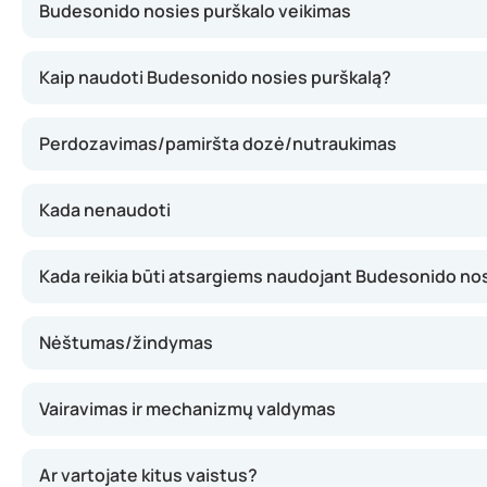
Budesonido nosies purškalo veikimas
Šis nosies purškalas turi budesonido – medžiagos, kuri ga
Kaip naudoti Budesonido nosies purškalą?
Perdozavimas/pamiršta dozė/nutraukimas
Kada nenaudoti
Kada reikia būti atsargiems naudojant Budesonido nos
Nėštumas/žindymas
Vairavimas ir mechanizmų valdymas
Ar vartojate kitus vaistus?