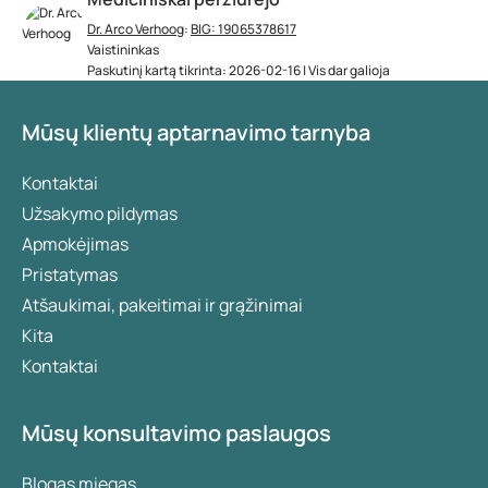
Dr. Arco Verhoog
:
BIG: 19065378617
Vaistininkas
Paskutinį kartą tikrinta: 2026-02-16 | Vis dar galioja
Mūsų klientų aptarnavimo tarnyba
Kontaktai
Užsakymo pildymas
Apmokėjimas
Pristatymas
Atšaukimai, pakeitimai ir grąžinimai
Kita
Kontaktai
Mūsų konsultavimo paslaugos
Blogas miegas