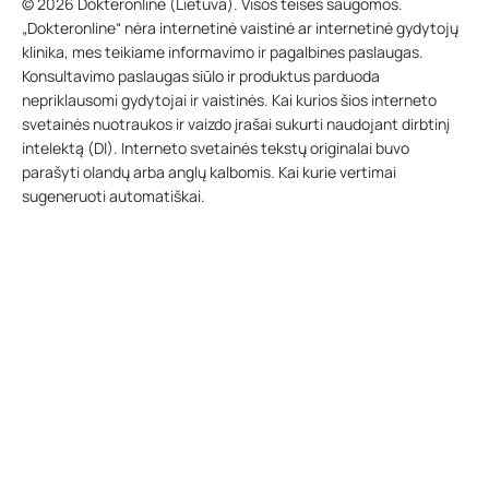
© 2026 Dokteronline (Lietuva). Visos teisės saugomos.
„Dokteronline“ nėra internetinė vaistinė ar internetinė gydytojų
klinika, mes teikiame informavimo ir pagalbines paslaugas.
Konsultavimo paslaugas siūlo ir produktus parduoda
nepriklausomi gydytojai ir vaistinės. Kai kurios šios interneto
svetainės nuotraukos ir vaizdo įrašai sukurti naudojant dirbtinį
intelektą (DI). Interneto svetainės tekstų originalai buvo
parašyti olandų arba anglų kalbomis. Kai kurie vertimai
sugeneruoti automatiškai.