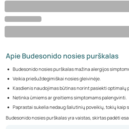
Apie Budesonido nosies purškalas
Budesonido nosies purškalas mažina alergijos simptom
Veikia priešuždegimiškai nosies gleivinėje.
Kasdienis naudojimas būtinas norint pasiekti optimalų p
Netinka ūmiems ar greitiems simptomams palengvinti.
Paprastai sukelia nedaug šalutinių poveikių, tokių kaip 
Budesonido nosies purškalas yra vaistas, skirtas padėti esan