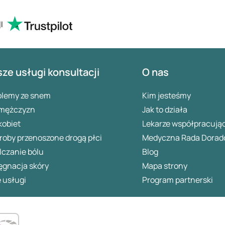
i
ze usługi konsultacji
O nas
blemy ze snem
Kim jesteśmy
 mężczyzn
Jak to działa
kobiet
Lekarze współpracują
oby przenoszone drogą płci
Medyczna Rada Dorad
lczanie bólu
Blog
ęgnacja skóry
Mapa strony
 usługi
Program partnerski