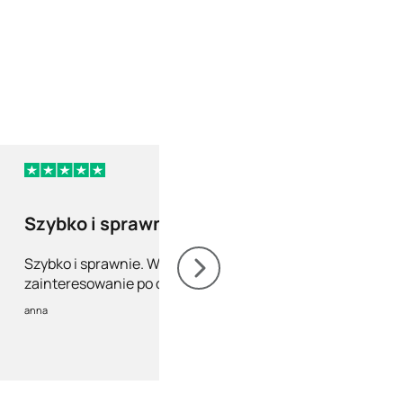
10 dni temu
Szybko i sprawnie
Szybkie rozpatr
mojej wiadomoś
Szybko i sprawnie. Wywiad,
Szybkie rozpatrzenie
zainteresowanie po dostawie -
wiadomości. Recepta
pełny profesjonalizm.
wysłana bardzo szybk
anna
Jolanta
Polecam