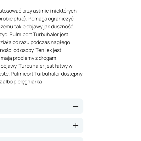
 stosować przy astmie i niektórych
orobie płuc). Pomaga ograniczyć
zemu takie objawy jak duszność,
yć. Pulmicort Turbuhaler jest
działa od razu podczas nagłego
ności od osoby. Ten lek jest
 mają problemy z drogami
bjawy. Turbuhaler jest łatwy w
roste. Pulmicort Turbuhaler dostępny
rz albo pielęgniarka
ciwzapalną, która może zmniejszać
ch. Regularne stosowanie może
 czy świszczący oddech. Pulmicort