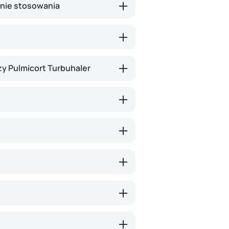
nie stosowania
, ale pomaga utrzymać drogi
 zmniejszyć liczbę ataków astmy i
y Pulmicort Turbuhaler