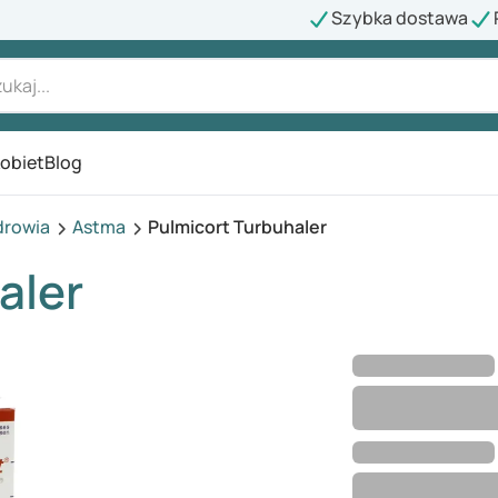
Szybka dostawa
kobiet
Blog
drowia
Astma
Pulmicort Turbuhaler
aler