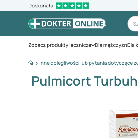
Doskonała
Zobacz produkty lecznicze
Dla mężczyzn
Dla 
Otwórz menu
Inne dolegliwości lub pytania dotyczące z
Pulmicort Turbuh