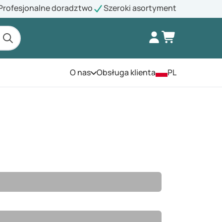
Profesjonalne doradztwo
Szeroki asortyment
O nas
Obsługa klienta
PL
Otwórz menu