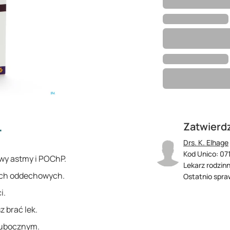
Zatwierd
r
Drs. K. Elhage
Kod Unico: 07
wy astmy i POChP.
Lekarz rodzin
ach oddechowych.
Ostatnio spra
i.
z brać lek.
 ubocznym.