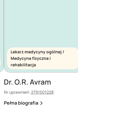
Lekarz medycyny ogólnej /
Medycyna fizyczna i
Lekarz medycyny ogó
rehabilitacja
Medycyna ratunkow
Dr. O.R. Avram
Dr. E. Maescu
Nr uprawnień:
2791501228
Nr uprawnień:
880308308
Pełna biografia
Pełna biografia