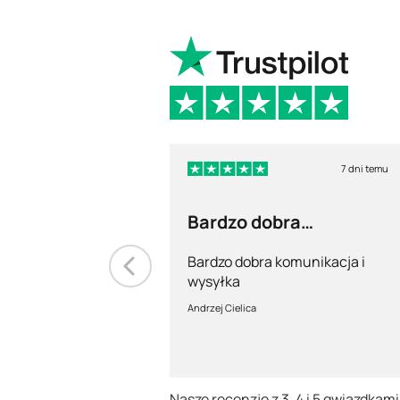
7 dni temu
Bardzo dobra
komunikacja i wysyłka
Bardzo dobra komunikacja i
wysyłka
Andrzej Cielica
Nasze recenzje z 3, 4 i 5 gwiazdkami