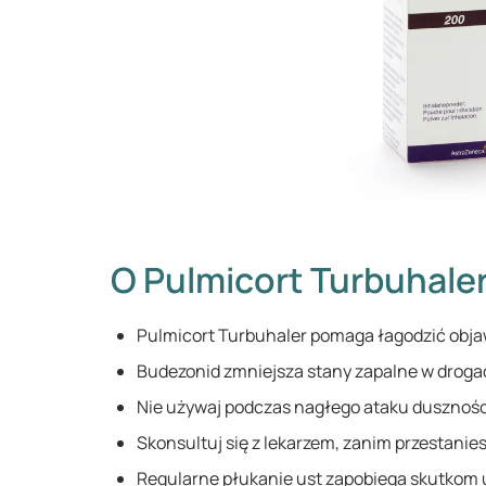
O Pulmicort Turbuhale
Pulmicort Turbuhaler pomaga łagodzić obja
Budezonid zmniejsza stany zapalne w drog
Nie używaj podczas nagłego ataku dusznośc
Skonsultuj się z lekarzem, zanim przestanies
Regularne płukanie ust zapobiega skutkom