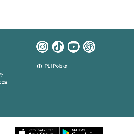
PL | Polska
cy
cza