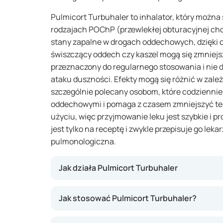
Pulmicort Turbuhaler to inhalator, który można
rodzajach POChP (przewlekłej obturacyjnej ch
stany zapalne w drogach oddechowych, dzięki c
świszczący oddech czy kaszel mogą się zmniejsz
przeznaczony do regularnego stosowania i nie 
ataku duszności. Efekty mogą się różnić w zależ
szczególnie polecany osobom, które codziennie
oddechowymi i pomaga z czasem zmniejszyć te o
użyciu, więc przyjmowanie leku jest szybkie i p
jest tylko na receptę i zwykle przepisuje go leka
pulmonologiczna.
Jak działa Pulmicort Turbuhaler
Ten lek zawiera budezonid – substancję prze
Jak stosować Pulmicort Turbuhaler?
obrzęk i podrażnienie w drogach oddechowy
ograniczyć takie objawy jak duszność, kaszel