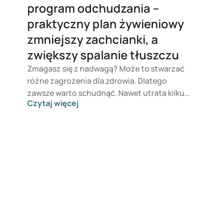
program odchudzania –
praktyczny plan żywieniowy
zmniejszy zachcianki, a
zwiększy spalanie tłuszczu
Zmagasz się z nadwagą? Może to stwarzać
różne zagrożenia dla zdrowia. Dlatego
zawsze warto schudnąć. Nawet utrata kilku
Czytaj więcej
kilogramów przynosi korzyści zdrowotne.
Skuteczny program odchudzania w dużej
mierze opiera się na dobrym przygotowaniu,
co obejmuje również plan żywieniowy. Taki
plan jasno pokazuje, które pokarmy
pomagają schudnąć, a których lepiej unikać.
Szczegółowy plan pomaga oprzeć się
pokusom i zawsze można na nim polegać. W
tym artykule przedstawiamy starannie
skomponowany tygodniowy jadłospis, który