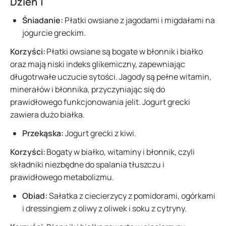
Dzień 1
Śniadanie:
Płatki owsiane z jagodami i migdałami na
jogurcie greckim.
Korzyści:
Płatki owsiane są bogate w błonnik i białko
oraz mają niski indeks glikemiczny, zapewniając
długotrwałe uczucie sytości. Jagody są pełne witamin,
minerałów i błonnika, przyczyniając się do
prawidłowego funkcjonowania jelit. Jogurt grecki
zawiera dużo białka.
Przekąska:
Jogurt grecki z kiwi.
Korzyści:
Bogaty w białko, witaminy i błonnik, czyli
składniki niezbędne do spalania tłuszczu i
prawidłowego metabolizmu.
Obiad:
Sałatka z ciecierzycy z pomidorami, ogórkami
i dressingiem z oliwy z oliwek i soku z cytryny.