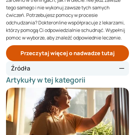
zarówno w treningach, jak i w diecie. Nie jedz zawsze
tego samego i nie wykonuj zawsze tych samych
ćwiczeń. Potrzebujesz pomocy w procesie
odchudzania? Dokteronline współpracuje z lekarzami,
którzy pomogą Ci odpowiedzialnie schudnąć. Wypełnij
pomoc w wyborze, aby znaleźć odpowiednie leczenie.
Przeczytaj więcej o nadwadze tutaj
Źródła
Artykuły w tej kategorii
https://www.thuisarts.nl/overgewicht-bij-volwassenen/ik-
wil-gezond-gaan-eten-omdat-ik-overgewicht-heb
https://gezond.be/10-tips-om-je-vetverbranding-te-
stimuleren/
https://www.fit.nl/afvallen/vet-verbranden
https://richtlijnen.nhg.org/standaarden/obesitas
https://www.voedingscentrum.nl/nl/gezond-eten-met-de-
schijf-van-vijf/hoeveel-en-wat-kan-ik-per-dag-eten-.aspx