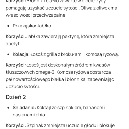
Korzyści:
Błonnik i białko zawarte w ciecierzycy
pomagają uzyskać uczucie sytości. Oliwa z oliwek ma
właściwości przeciwzapalne.
Przekąska:
Jabłko.
Korzyści:
Jabłka zawierają pektynę, która zmniejsza
apetyt.
Kolacja:
Łosoś z grilla z brokułami i komosą ryżową.
Korzyści:
Łosoś jest doskonałym źródłem kwasów
tłuszczowych omega-3. Komosa ryżowa dostarcza
pełnowartościowego białka i błonnika, zapewniając
uczucie sytości.
Dzień 2
Śniadanie:
Koktajl ze szpinakiem, bananem i
nasionami chia.
Korzyści:
Szpinak zmniejsza uczucie głodu i blokuje