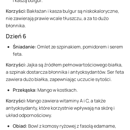
i kaszą bulgur.
Korzyści:
Bakłażan i kasza bulgur są niskokaloryczne,
nie zawierają prawie wcale tłuszczu, a za to dużo
błonnika.
Dzień 6
Śniadanie:
Omlet ze szpinakiem, pomidorem i serem
feta.
Korzyści:
Jajka są źródłem pełnowartościowego białka,
a szpinak dostarcza błonnika i antyoksydantów. Ser feta
zawiera dużo białka, zapewniając uczucie sytości.
Przekąska:
Mango w kostkach.
Korzyści:
Mango zawiera witaminy A i C, a także
antyoksydanty, które korzystnie wpływają na skórę i
układ odpornościowy.
Obiad:
Bowl z komosy ryżowej z fasolą edamame,