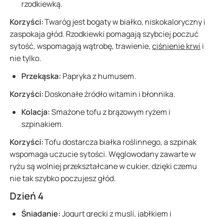
rzodkiewką.
Korzyści:
Twaróg jest bogaty w białko, niskokaloryczny i
zaspokaja głód. Rzodkiewki pomagają szybciej poczuć
sytość, wspomagają wątrobę, trawienie,
ciśnienie krwi
i
nie tylko.
Przekąska:
Papryka z humusem.
Korzyści:
Doskonałe źródło witamin i błonnika.
Kolacja:
Smażone tofu z brązowym ryżem i
szpinakiem.
Korzyści:
Tofu dostarcza białka roślinnego, a szpinak
wspomaga uczucie sytości. Węglowodany zawarte w
ryżu są wolniej przekształcane w cukier, dzięki czemu
nie tak szybko poczujesz głód.
Dzień 4
Śniadanie:
Jogurt grecki z musli, jabłkiem i