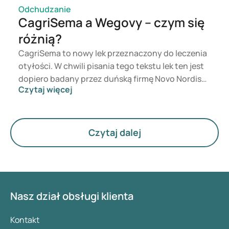
Odchudzanie
CagriSema a Wegovy – czym się
różnią?
CagriSema to nowy lek przeznaczony do leczenia
otyłości. W chwili pisania tego tekstu lek ten jest
dopiero badany przez duńską firmę Novo Nordisk i
Czytaj więcej
nie trafił jeszcze na rynek. Czym jednak różni się
do aktualnie dostępnego leku Wegovy? Oba te leki
mają na celu wspomaganie utraty wagi, jednak ich
działanie jest inne. W tym artykule przyjrzymy się
Czytaj dalej
bliżej obu lekom, ich działaniu i najważniejszym
różnicom między nimi.
Nasz dział obsługi klienta
Kontakt