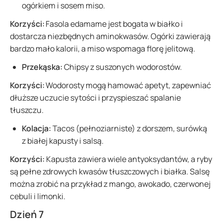
ogórkiem i sosem miso.
Korzyści:
Fasola edamame jest bogata w białko i
dostarcza niezbędnych aminokwasów. Ogórki zawierają
bardzo mało kalorii, a miso wspomaga florę jelitową.
Przekąska:
Chipsy z suszonych wodorostów.
Korzyści:
Wodorosty mogą hamować apetyt, zapewniać
dłuższe uczucie sytości i przyspieszać spalanie
tłuszczu.
Kolacja:
Tacos (pełnoziarniste) z dorszem, surówką
z białej kapusty i salsą.
Korzyści:
Kapusta zawiera wiele antyoksydantów, a ryby
są pełne zdrowych kwasów tłuszczowych i białka. Salsę
można zrobić na przykład z mango, awokado, czerwonej
cebuli i limonki.
Dzień 7