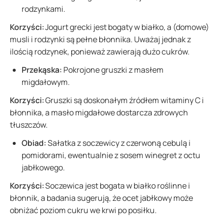
rodzynkami.
Korzyści:
Jogurt grecki jest bogaty w białko, a (domowe)
musli i rodzynki są pełne błonnika. Uważaj jednak z
ilością rodzynek, ponieważ zawierają dużo cukrów.
Przekąska:
Pokrojone gruszki z masłem
migdałowym.
Korzyści:
Gruszki są doskonałym źródłem witaminy C i
błonnika, a masło migdałowe dostarcza zdrowych
tłuszczów.
Obiad:
Sałatka z soczewicy z czerwoną cebulą i
pomidorami, ewentualnie z sosem winegret z octu
jabłkowego.
Korzyści:
Soczewica jest bogata w białko roślinne i
błonnik, a badania sugerują, że ocet jabłkowy może
obniżać poziom cukru we krwi po posiłku.