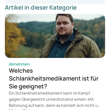
Artikel in dieser Kategorie
Wat is het verschil tussen Wegovy en Ozempic? – De
London Obesity Clinic De London Obesity Clinic
(thelondonobesityclinic.com)
Ozempic injectie pen: Gebruik, Bijwerkingen,
Waarschuwingen – Drugs.com
Hoe Ozempic vs. Wegovy (Semaglutide) te gebruiken voor
gewichtsverlies – Dr. Richard Lipman MD
Abnehmen
Welches
Schlankheitsmedikament ist für
Sie geeignet?
Ein Schlankheitsmedikament kann im Kampf
gegen Übergewicht unterstützend wirken. Mit
Betonung auf kann, denn es handelt sich nicht um