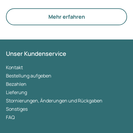
ein gesundes Körpergewicht. Wenn diese
Maßnahmen jedoch nicht ausreichend wirken,
kann eine medikamentöse Therapie eine Option
Mehr erfahren
darstellen. Während Mounjaro zur Behandlung
von Typ-2-Diabetes entwickelt wurde, ist Wegovy
für die Gewichtsreduktion und Gewichtserhaltung
vorgesehen. Mounjaro bietet jedoch ebenfalls
Vorteile beim Abnehmen und Halten des Gewichts.
Unser Kundenservice
In diesem Artikel werden beide Arzneimittel, ihre
Wirkung auf das Gewicht, die wichtigsten
Kontakt
Unterschiede sowie die Nebenwirkungen näher
Bestellung aufgeben
erläutert.
Bezahlen
Lieferung
Stornierungen, Änderungen und Rückgaben
Sonstiges
FAQ