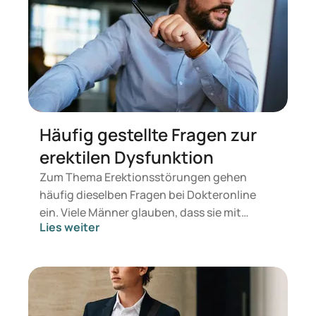
Häufig gestellte Fragen zur
erektilen Dysfunktion
Zum Thema Erektionsstörungen gehen
häufig dieselben Fragen bei Dokteronline
ein. Viele Männer glauben, dass sie mit
Lies weiter
diesem Problem allein sind. Das ist nicht der
Fall: 1 von 10 Männern leidet in irgendeiner
Form an ED. Daher haben wir die Fragen
gesammelt und Dr. I. Malik vorgelegt. Dr.
Malik ist Allgemeinmediziner mit