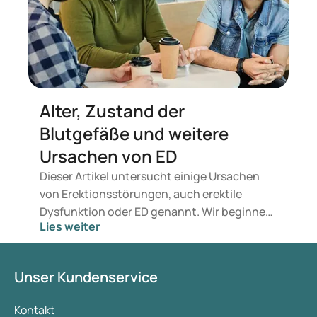
und Vertrauen beruhen. Lesen Sie weiter und
erfahren Sie, wie Sie diese
Herausforderungen gemeinsam bewältigen.
Alter, Zustand der
Blutgefäße und weitere
Ursachen von ED
Dieser Artikel untersucht einige Ursachen
von Erektionsstörungen, auch erektile
Dysfunktion oder ED genannt. Wir beginnen
Lies weiter
bei der Frage, was das Alter und der Zustand
der Blutgefäße mit der Entstehung von
Erektionsschwierigkeiten zu tun haben.
Unser Kundenservice
Anschließend betrachten wir mögliche
physische und psychische Ursachen von
Kontakt