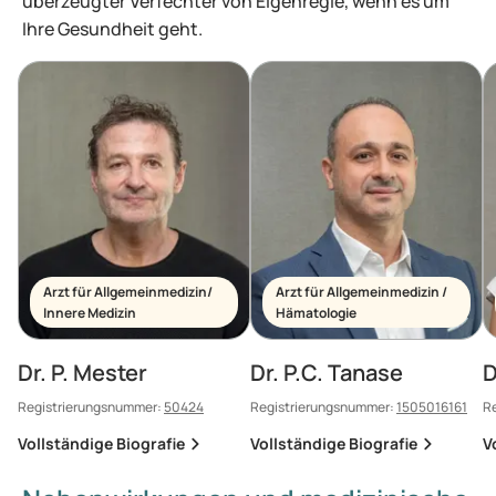
überzeugter Verfechter von Eigenregie, wenn es um
Ihre Gesundheit geht.
Arzt für Allgemeinmedizin/
Arzt für Allgemeinmedizin /
Innere Medizin
Hämatologie
Dr. P. Mester
Dr. P.C. Tanase
D
Registrierungsnummer:
50424
Registrierungsnummer:
1505016161
R
Vollständige Biografie
Vollständige Biografie
V