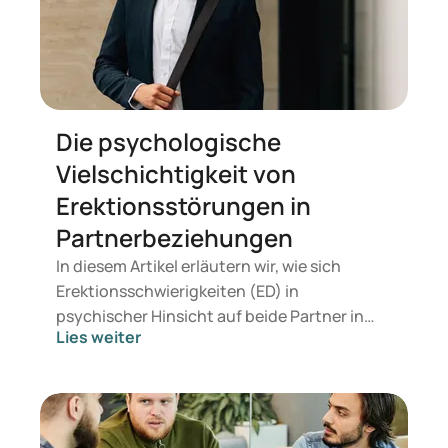
besonderem Interesse an den Bereichen
Erektionsstörung sowie Haarausfall beim
Mann. Unsere erste Frage war: Warum diese
Interessengebiete?
Die psychologische
Vielschichtigkeit von
Erektionsstörungen in
Partnerbeziehungen
In diesem Artikel erläutern wir, wie sich
Erektionsschwierigkeiten (ED) in
psychischer Hinsicht auf beide Partner in
Lies weiter
einer Beziehung auswirken. Wenn die
sexuelle Intimität durch Erektionsstörungen
beeinflusst wird, hat dies auch einen Impact
auf Beziehungen, die auf Verbindlichkeit,
Kommunikation, Ehrlichkeit, Verantwortung