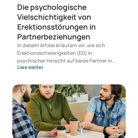
Die psychologische
Vielschichtigkeit von
Erektionsstörungen in
Partnerbeziehungen
In diesem Artikel erläutern wir, wie sich
Erektionsschwierigkeiten (ED) in
psychischer Hinsicht auf beide Partner in
Lies weiter
einer Beziehung auswirken. Wenn die
sexuelle Intimität durch Erektionsstörungen
beeinflusst wird, hat dies auch einen Impact
auf Beziehungen, die auf Verbindlichkeit,
Kommunikation, Ehrlichkeit, Verantwortung
und Vertrauen beruhen. Lesen Sie weiter und
erfahren Sie, wie Sie diese
Herausforderungen gemeinsam bewältigen.