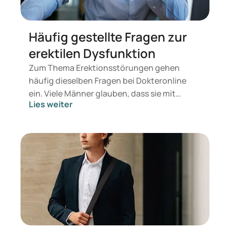
Häufig gestellte Fragen zur
erektilen Dysfunktion
Zum Thema Erektionsstörungen gehen
häufig dieselben Fragen bei Dokteronline
ein. Viele Männer glauben, dass sie mit
Lies weiter
diesem Problem allein sind. Das ist nicht der
Fall: 1 von 10 Männern leidet in irgendeiner
Form an ED. Daher haben wir die Fragen
gesammelt und Dr. I. Malik vorgelegt. Dr.
Malik ist Allgemeinmediziner mit
besonderem Interesse an den Bereichen
Erektionsstörung sowie Haarausfall beim
Mann. Unsere erste Frage war: Warum diese
Interessengebiete?