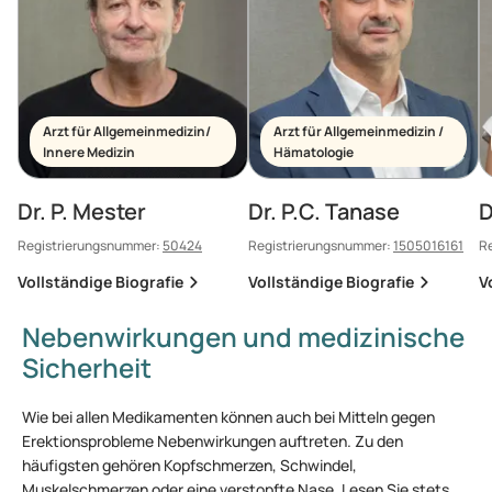
Arzt für Allgemeinmedizin/
Arzt für Allgemeinmedizin /
Innere Medizin
Hämatologie
Dr. P. Mester
Dr. P.C. Tanase
D
Registrierungsnummer:
50424
Registrierungsnummer:
1505016161
R
Vollständige Biografie
Vollständige Biografie
V
Nebenwirkungen und medizinische
Sicherheit
Wie bei allen Medikamenten können auch bei Mitteln gegen
Erektionsprobleme Nebenwirkungen auftreten. Zu den
häufigsten gehören Kopfschmerzen, Schwindel,
Muskelschmerzen oder eine verstopfte Nase. Lesen Sie stets