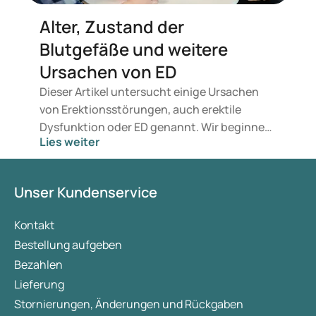
Alter, Zustand der
Blutgefäße und weitere
Ursachen von ED
Dieser Artikel untersucht einige Ursachen
von Erektionsstörungen, auch erektile
Dysfunktion oder ED genannt. Wir beginnen
Lies weiter
bei der Frage, was das Alter und der Zustand
der Blutgefäße mit der Entstehung von
Erektionsschwierigkeiten zu tun haben.
Unser Kundenservice
Anschließend betrachten wir mögliche
physische und psychische Ursachen von
Kontakt
Erektionsstörungen.
Bestellung aufgeben
Bezahlen
Lieferung
Stornierungen, Änderungen und Rückgaben