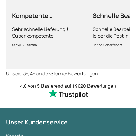
Kompetente
Schnelle Bear
Abhandlung
nur leider die…
Sehr schnelle Lieferung!!
Schnelle Bearbeitu
Super kompetente
leider die Post in 
Abhandlung!
kriegt es nicht hin 
Micky Bluesman
Enrico Scharfenort
Medikament schnell
so fern das Paket a
deutschen Boden is
schon das es noch 
Unsere 3-, 4- und 5-Sterne-Bewertungen
dauert obwohl ihr s
arbeitet aber mit U
4.8
von 5
Basierend auf
19628 Bewertungen
richtig fix.
Unser Kundenservice