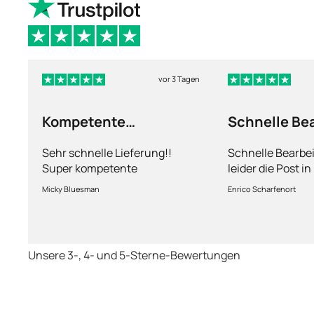
vor 3 Tagen
Kompetente
Schnelle Be
Abhandlung
nur leider d
Sehr schnelle Lieferung!!
Schnelle Bearbe
Super kompetente
leider die Post i
Abhandlung!
kriegt es nicht h
Micky Bluesman
Enrico Scharfenort
Medikament schne
so fern das Pake
deutschen Boden 
schon das es no
Unsere 3-, 4- und 5-Sterne-Bewertungen
dauert obwohl ih
arbeitet aber mi
richtig fix.