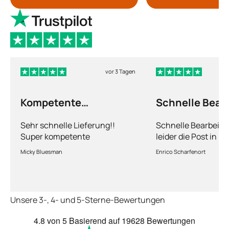
vor 3 Tagen
Kompetente
Schnelle Bear
Abhandlung
nur leider die…
Sehr schnelle Lieferung!!
Schnelle Bearbeitu
Super kompetente
leider die Post in 
Abhandlung!
kriegt es nicht hin 
Micky Bluesman
Enrico Scharfenort
Medikament schnell
so fern das Paket a
deutschen Boden is
schon das es noch 
Unsere 3-, 4- und 5-Sterne-Bewertungen
dauert obwohl ihr s
arbeitet aber mit U
4.8
von 5
Basierend auf
19628 Bewertungen
richtig fix.