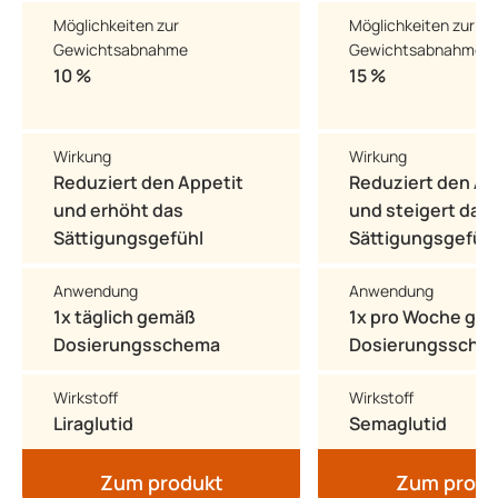
Möglichkeiten zur
Möglichkeiten zur
Gewichtsabnahme
Gewichtsabnahme
10 %
15 %
Wirkung
Wirkung
Reduziert den Appetit
Reduziert den Ap
und erhöht das
und steigert das
Sättigungsgefühl
Sättigungsgefüh
Anwendung
Anwendung
1x täglich gemäß
1x pro Woche ge
Dosierungsschema
Dosierungssche
Wirkstoff
Wirkstoff
Liraglutid
Semaglutid
Zum produkt
Zum produ