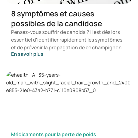
8 symptômes et causes
possibles de la candidose
Pensez-vous souffrir de candida ? Il est dès lors
essentiel d'identifier rapidement les symptômes
et de prévenir la propagation de ce champignon.
En savoir plus
Dans cet article, vous découvrirez ce qu'est le
candida, les symptômes susceptibles de se
manifester ainsi que les mécanismes de
développement d'une infection à candida. Vous
saurez ainsi à quel moment il est opportun de
consulter un professionnel de la santé.
Médicaments pour la perte de poids