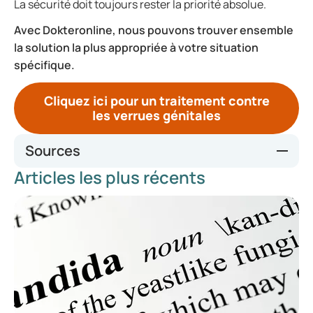
La sécurité doit toujours rester la priorité absolue.
Avec Dokteronline, nous pouvons trouver ensemble
la solution la plus appropriée à votre situation
spécifique.
Cliquez ici pour un traitement contre
les verrues génitales
Sources
Articles les plus récents
https://www.soaaids.nl/nl/alle-soas/genitale-wratten
https://www.soaaids.nl/nl/professionals/actueel/nieuwsber
icht/zet-hpv-vaccin-ook-in-tegen-genitale-wratten
https://www.soaaids.nl/nl/alle-soas/hpv/hpv-wat-weet-je-
over-deze-soa