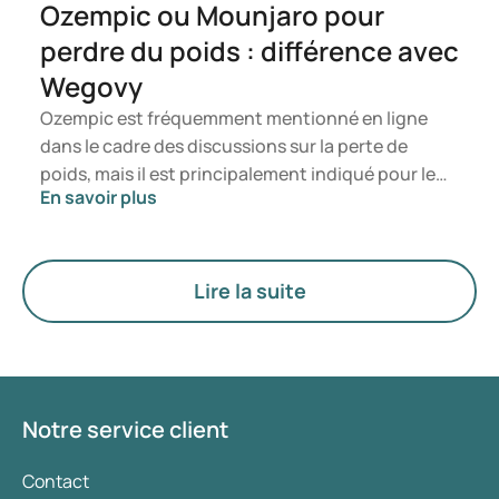
Ozempic ou Mounjaro pour
perdre du poids : différence avec
Wegovy
Ozempic est fréquemment mentionné en ligne
dans le cadre des discussions sur la perte de
poids, mais il est principalement indiqué pour le
En savoir plus
traitement du diabète de type 2. Si vous
recherchez un traitement spécifiquement destiné
à la gestion du poids, des médicaments tels que
Mounjaro et Wegovy sont généralement
Lire la suite
privilégiés. Le choix du traitement le plus
approprié est déterminé par un médecin en
fonction de votre état de santé, de votre indice de
masse corporelle (IMC) et de votre historique
d’utilisation de médicaments.
Notre service client
Contact